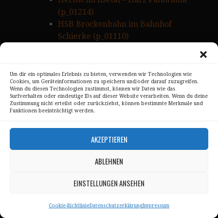
(p_01214)
HSB Brockenbahn im Bahnhof
Schierke (p_01110)
Ilsefälle im Harz (p_00925)
Ilsefälle vertikal Panorama (p_00922)
Marktplatz von Quedlinburg am
Um dir ein optimales Erlebnis zu bieten, verwenden wir Technologien wie
Cookies, um Geräteinformationen zu speichern und/oder darauf zuzugreifen.
Abend (p_01090)
Wenn du diesen Technologien zustimmst, können wir Daten wie das
Panorama – Ilsetal im Oberharz
Surfverhalten oder eindeutige IDs auf dieser Website verarbeiten. Wenn du deine
Zustimmung nicht erteilst oder zurückziehst, können bestimmte Merkmale und
(p_01101)
Funktionen beeinträchtigt werden.
Panorama – Selke Wasserfall
(p_00926)
AKZEPTIEREN
Panorama Ilsetal im Harz (p_01096)
Panorama im Wald bei Ilsenburg im
ABLEHNEN
Harz (p_00923)
EINSTELLUNGEN ANSEHEN
Panorama Selke – Wasserfall im Harz
(p_01098)
Panorama Selkewasserfall im
Cookie-Richtlinie
Datenschutzerklärung
Impressum