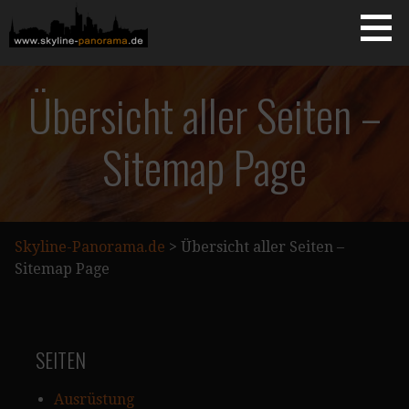
Zum
Inhalt
springen
Starseite
SKYLINE-PANORAMA.DE
Übersicht aller Seiten –
Sitemap Page
Skyline-Panorama.de
>
Übersicht aller Seiten –
Sitemap Page
SEITEN
Ausrüstung