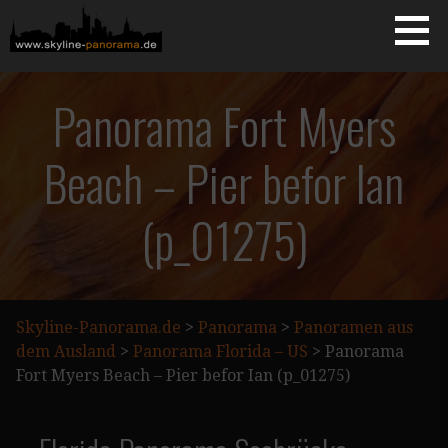
Zum
Inhalt
springen
Starseite
SKYLINE-PANORAMA.DE
Panorama Fort Myers
Beach – Pier befor Ian
(p_01275)
Skyline-Panorama.de
>
Panorama
>
Panoramen aus
dem Ausland
>
Panorama Florida – US
>
Panorama
Fort Myers Beach – Pier befor Ian (p_01275)