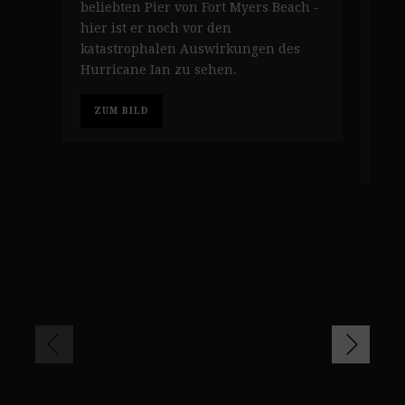
beliebten Pier von Fort Myers Beach -
Far
hier ist er noch vor den
im 
katastrophalen Auswirkungen des
kat
Hurricane Ian zu sehen.
Hur
Sep
zers
ZUM BILD
Z