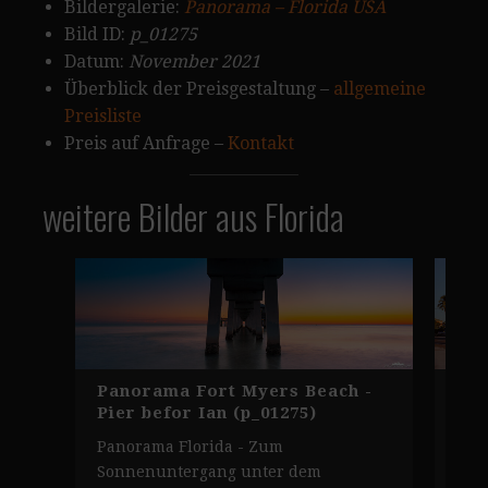
Bildergalerie:
Panorama – Florida USA
Bild ID:
p_01275
Datum:
November 2021
Überblick der Preisgestaltung –
allgemeine
Preisliste
Preis auf Anfrage –
Kontakt
weitere Bilder aus Florida
Panorama Fort Myers Beach -
Flo
Pier befor Ian (p_01275)
Str
Panorama Florida - Zum
Flo
Sonnenuntergang unter dem
Mote