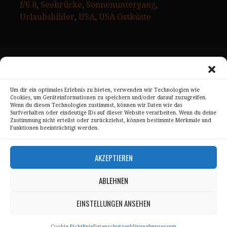
f/6.8
, 
Seebrücke
, 
Sonnenuntergang
, 
Urlaubsbilder
, 
USA
, 
USA Ostküste
Skyline Panorama Galerien
Drum Scan Service
Um dir ein optimales Erlebnis zu bieten, verwenden wir Technologien wie
Cookies, um Geräteinformationen zu speichern und/oder darauf zuzugreifen.
Sitemap Page
Wenn du diesen Technologien zustimmst, können wir Daten wie das
Surfverhalten oder eindeutige IDs auf dieser Website verarbeiten. Wenn du deine
Zustimmung nicht erteilst oder zurückziehst, können bestimmte Merkmale und
Kontakt
Funktionen beeinträchtigt werden.
Alle Bilder unterliegen dem Urheberrecht von
AKZEPTIEREN
Sebastian Trandafir
.
All pictures © 2008 – 2026 by
Sebastian Trandafir
ABLEHNEN
EINSTELLUNGEN ANSEHEN
Impressum
Datenschutz
Cookie-Richtlinie
Datenschutzerklärung
Impressum