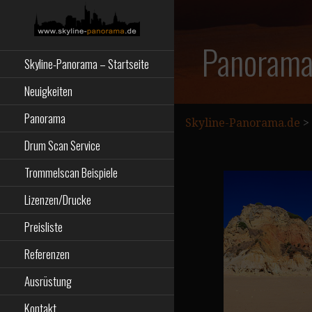
Zum
Inhalt
springen
Starseite
SKYLINE-
Panorama 
Skyline-Panorama – Startseite
PANORAMA.DE
Neuigkeiten
Panorama
Skyline-Panorama.de
>
Drum Scan Service
Trommelscan Beispiele
Lizenzen/Drucke
Preisliste
Referenzen
Ausrüstung
Kontakt