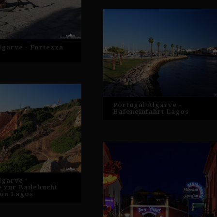
lgarve - Fortezza
Portugal Algarve -
Hafeneinfahrt Lagos
lgarve -
e zur Badebucht
von Lagos