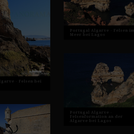
Portugal Algarve - Felsen i
Meer bei Lagos
lgarve - Felsen bei
Portugal Algarve -
Felsenformation an der
Algarve bei Lagos