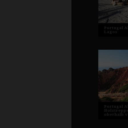
Portugal A
Lagos
Portugal A
Holztrepp
oberhalb 