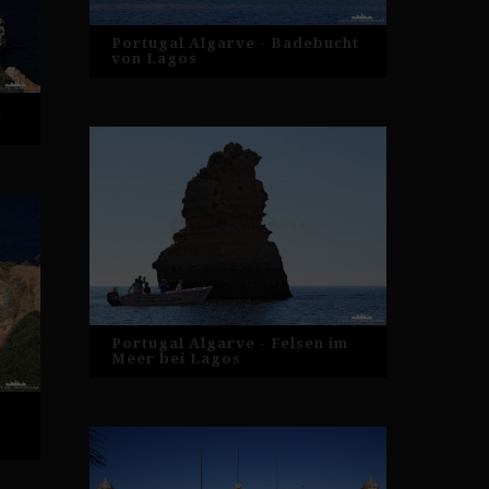
Portugal Algarve - Badebucht
von Lagos
m
Portugal Algarve - Felsen im
Meer bei Lagos