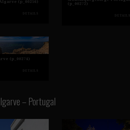
lgarve (p_00256)
(p_00272)
DETAILS
DETAIL
arve (p_00274)
DETAILS
Algarve – Portugal