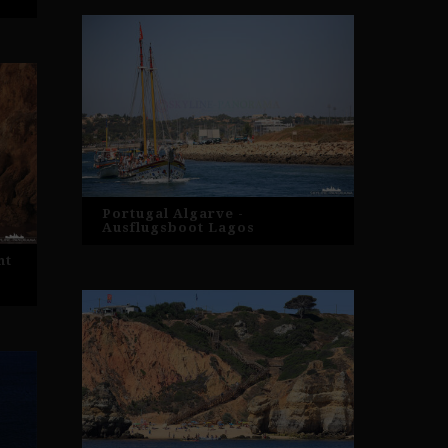
Portugal Algarve -
Ausflugsboot Lagos
ht