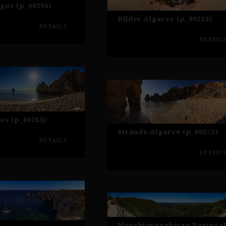
gos (p_00296)
Bilder Algarve (p_00253)
DETAILS
DETAIL
os (p_00263)
Strände Algarve (p_00273)
DETAILS
DETAIL
Monchiquegebirge Portugal