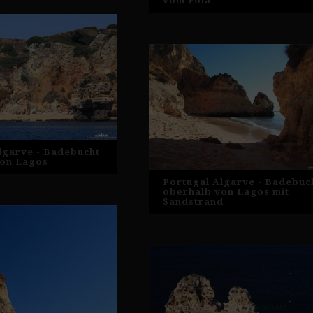
vom Foia
lgarve - Badebucht
von Lagos
Portugal Algarve - Badebuc
oberhalb von Lagos mit
Sandstrand