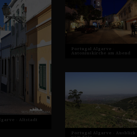
Portugal Algarve -
Antoniuskirche am Abend
garve - Altstadt
Portugal Algarve - Ausblick