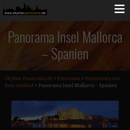
Zum
Inhalt
springen
Starseite
SKYLINE-PANORAMA.DE
Panorama Insel Mallorca
– Spanien
Skyline-Panorama.de
>
Panorama
>
Panoramen aus
dem Ausland
>
Panorama Insel Mallorca – Spanien