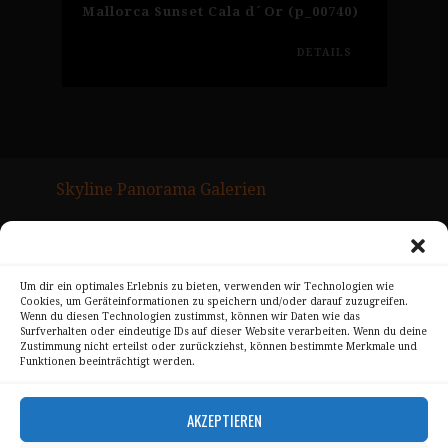
Mallorca Sunset Cala d´Or (p_00740)
DETAILS
Skyline Panorama Galerien
Drum Scan Service
Sitemap Page
Um dir ein optimales Erlebnis zu bieten, verwenden wir Technologien wie
Cookies, um Geräteinformationen zu speichern und/oder darauf zuzugreifen.
Kontakt
Wenn du diesen Technologien zustimmst, können wir Daten wie das
Surfverhalten oder eindeutige IDs auf dieser Website verarbeiten. Wenn du deine
Alle Bilder unterliegen dem Urheberrecht von
Zustimmung nicht erteilst oder zurückziehst, können bestimmte Merkmale und
Funktionen beeinträchtigt werden.
Sebastian Trandafir
.
All pictures © 2008 – 2026 by
Sebastian Trandafir
AKZEPTIEREN