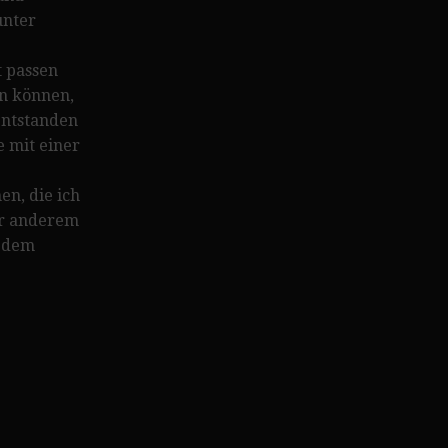
unter
t passen
en können,
 entstanden
 mit einer
en, die ich
er anderem
s dem