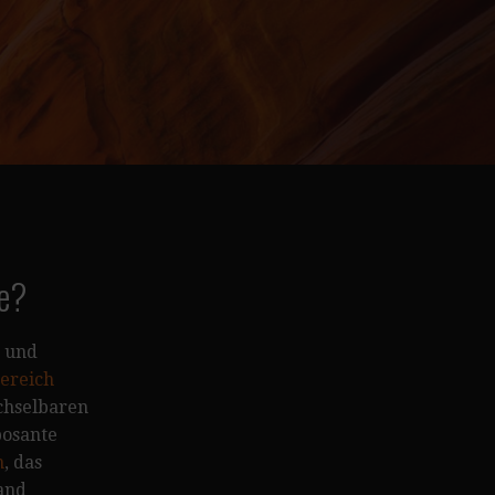
de?
 und
ereich
echselbaren
posante
n
, das
and