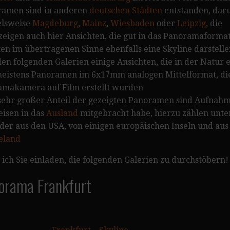
ramen sind in anderen
deutschen Städten
entstanden, dar
elsweise
Magdeburg
,
Mainz
,
Wiesbaden
oder
Leipzig
, die
igen auch hier Ansichten, die gut in das Panoramaforma
en im übertragenen Sinne ebenfalls eine Skyline darstell
 den folgenden Galerien einige Ansichten, die in der Natur
 meistens Panoramen im 6x17mm analogen Mittelformat, die
amakamera auf Film erstellt wurden
 sehr großer Anteil der gezeigten Panoramen sind Aufnahm
isen in das
Ausland
mitgebracht habe, hierzu zählen unt
lder aus den USA, von einigen europäischen Inseln und au
eland
ich Sie einladen, die folgenden Galerien zu durchstöbern!
norama Frankfurt