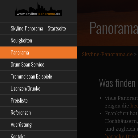
Zum
Inhalt
springen
Starseite
SKYLINE-
Panoram
Skyline-Panorama – Startseite
PANORAMA.DE
Neuigkeiten
Panorama
Skyline-Panorama.de
>
Drum Scan Service
Trommelscan Beispiele
Was finden 
Lizenzen/Drucke
viele Panoram
Preisliste
zeigen die
be
Referenzen
Frankfurt hat
Hochhäusern, 
Ausrüstung
und zugleich 
Kontakt
barocke Dres