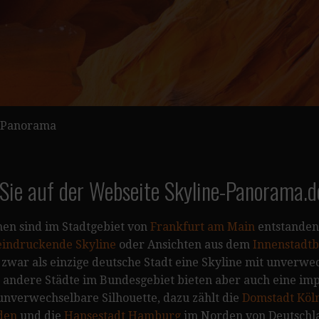
a
Panorama
Sie auf der Webseite Skyline-Panorama.
en sind im Stadtgebiet von
Frankfurt am Main
entstanden
eindruckende Skyline
oder Ansichten aus dem
Innenstadtb
 zwar als einzige deutsche Stadt eine Skyline mit unverw
andere Städte im Bundesgebiet bieten aber auch eine im
unverwechselbare Silhouette, dazu zählt die
Domstadt Köl
den
und die
Hansestadt Hamburg
im Norden von Deutschl