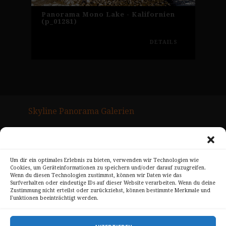
Panorama Mono Lake - Kalifornien
(p_01281)
DETAILS
Skyline Panorama Galerien
Drum Scan Service
Sitemap Page
Um dir ein optimales Erlebnis zu bieten, verwenden wir Technologien wie
Cookies, um Geräteinformationen zu speichern und/oder darauf zuzugreifen.
Kontakt
Wenn du diesen Technologien zustimmst, können wir Daten wie das
Surfverhalten oder eindeutige IDs auf dieser Website verarbeiten. Wenn du deine
Alle Bilder unterliegen dem Urheberrecht von
Zustimmung nicht erteilst oder zurückziehst, können bestimmte Merkmale und
Funktionen beeinträchtigt werden.
Sebastian Trandafir
.
All pictures © 2008 – 2026 by
Sebastian Trandafir