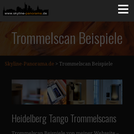
Zum
Inhalt
springen
Starseite
SKYLINE-PANORAMA.DE
Trommelscan Beispiele
Skyline-Panorama.de
>
Trommelscan Beispiele
Heidelberg Tango Trommelscans
Trommelscan Beispiele von meiner Webseite –