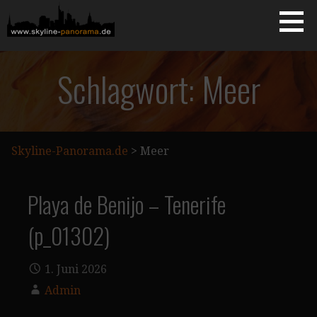
Zum
Inhalt
springen
Starseite
SKYLINE-PANORAMA.DE
Schlagwort: Meer
Skyline-Panorama.de
>
Meer
Playa de Benijo – Tenerife
(p_01302)
1. Juni 2026
Admin