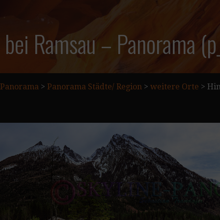
e bei Ramsau – Panorama (
Panorama
>
Panorama Städte/ Region
>
weitere Orte
>
Hin