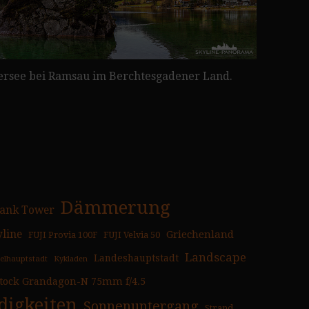
rsee bei Ramsau im Berchtesgadener Land.
Dämmerung
ank Tower
yline
Griechenland
FUJI Provia 100F
FUJI Velvia 50
Landscape
Landeshauptstadt
selhauptstadt
Kykladen
tock Grandagon-N 75mm f/4.5
igkeiten
Sonnenuntergang
Strand