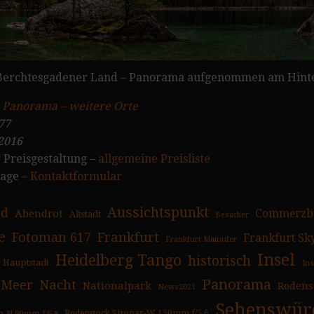
 Berchtesgadener Land – Panorama aufgenommen am Hinte
:
Panorama – weitere Orte
77
2016
 Preisgestaltung –
allgemeine Preisliste
rage –
Kontaktformular
Aussichtspunkt
ad
Abendrot
Commerzb
Altstadt
Besucher
e
Fotoman 617
Frankfurt
Frankfurt Sk
Frankfurt Mainufer
Insel
Heidelberg Tango
historisch
Hauptstadt
In
Panorama
Nacht
Meer
Nationalpark
Rodens
News2021
Sehenswürd
n-N 90mm f/6.8
Rodenstock Sironar-W 150mm f/5.6