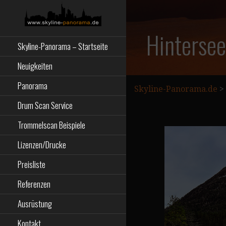
Zum
Inhalt
springen
Starseite
SKYLINE-
Hinterse
Skyline-Panorama – Startseite
PANORAMA.DE
Neuigkeiten
Panorama
Skyline-Panorama.de
>
Drum Scan Service
Trommelscan Beispiele
Lizenzen/Drucke
Preisliste
Referenzen
Ausrüstung
Kontakt