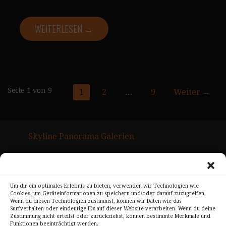
WEITERLESEN →
Seite
Seite 1 von 9
1
2
…
9
Weiter →
Navigation
Skyline Panorama Galerien
Drum Scan Service
Sitemap Page
Um dir ein optimales Erlebnis zu bieten, verwenden wir Technologien wie
Cookies, um Geräteinformationen zu speichern und/oder darauf zuzugreifen.
Kontakt
Wenn du diesen Technologien zustimmst, können wir Daten wie das
Surfverhalten oder eindeutige IDs auf dieser Website verarbeiten. Wenn du deine
Alle Bilder unterliegen dem Urheberrecht von
Zustimmung nicht erteilst oder zurückziehst, können bestimmte Merkmale und
Funktionen beeinträchtigt werden.