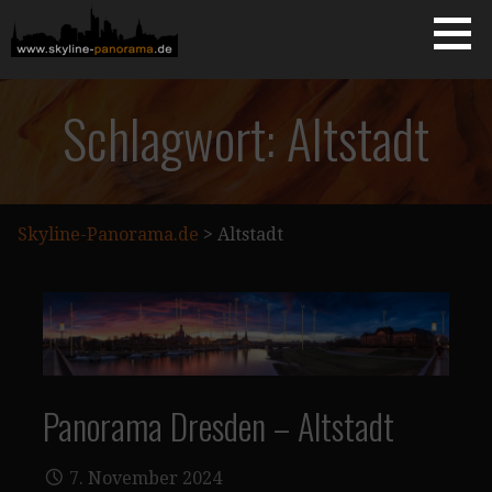
Zum
Inhalt
springen
Starseite
SKYLINE-PANORAMA.DE
Schlagwort: Altstadt
Skyline-Panorama.de
>
Altstadt
Panorama Dresden – Altstadt
7. November 2024