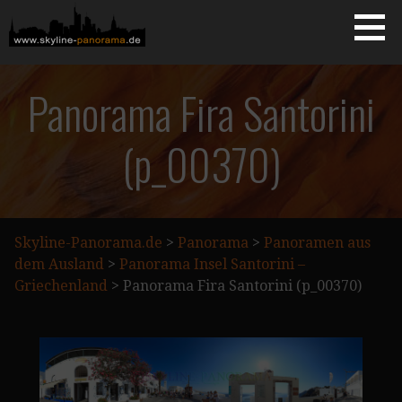
Zum
Inhalt
springen
Starseite
SKYLINE-PANORAMA.DE
Panorama Fira Santorini
(p_00370)
Skyline-Panorama.de
>
Panorama
>
Panoramen aus
dem Ausland
>
Panorama Insel Santorini –
Griechenland
>
Panorama Fira Santorini (p_00370)