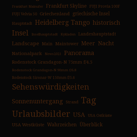
Frankfurt Skyline
FUJI Provia 100F
Frankfurt Mainufer
Griechenland
griechische Insel
FUJI Velvia 50
Heidelberg Tango
historisch
Hauptstadt
Insel
Landeshauptstadt
Inselhauptstadt
Kykladen
Nacht
Landscape
Meer
Main
Maintower
Panorama
Nationalpark
News2021
Rodenstock Grandagon-N 75mm f/4.5
Rodenstock Grandagon-N 90mm f/6.8
Rodenstock Sironar-W 150mm f/5.6
Sehenswürdigkeiten
Tag
Sonnenuntergang
Strand
Urlaubsbilder
USA
USA Ostküste
USA Westküste
Wahrzeichen
Überblick