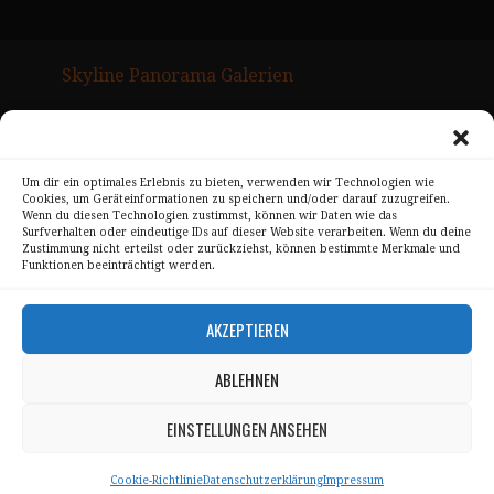
Skyline Panorama Galerien
Drum Scan Service
Sitemap Page
Um dir ein optimales Erlebnis zu bieten, verwenden wir Technologien wie
Cookies, um Geräteinformationen zu speichern und/oder darauf zuzugreifen.
Kontakt
Wenn du diesen Technologien zustimmst, können wir Daten wie das
Surfverhalten oder eindeutige IDs auf dieser Website verarbeiten. Wenn du deine
Alle Bilder unterliegen dem Urheberrecht von
Zustimmung nicht erteilst oder zurückziehst, können bestimmte Merkmale und
Funktionen beeinträchtigt werden.
Sebastian Trandafir
.
All pictures © 2008 – 2026 by
Sebastian Trandafir
AKZEPTIEREN
ABLEHNEN
Impressum
Datenschutz
EINSTELLUNGEN ANSEHEN
AGB
Cookie-Richtlinie
Datenschutzerklärung
Impressum