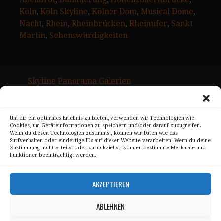
Köln
, 
Köln Skyline
, 
Kölner Dom
, 
Musical Dome
, 
Nacht
, 
Rhein
, 
Rheinbrücken
, 
Rheinufer
, 
Sankt
Martin
, 
Sehenswürdigkeiten
Skyline Panorama Galerien
Drum Scan Service
Um dir ein optimales Erlebnis zu bieten, verwenden wir Technologien wie
Sitemap Page
Cookies, um Geräteinformationen zu speichern und/oder darauf zuzugreifen.
Wenn du diesen Technologien zustimmst, können wir Daten wie das
Kontakt
Surfverhalten oder eindeutige IDs auf dieser Website verarbeiten. Wenn du deine
Zustimmung nicht erteilst oder zurückziehst, können bestimmte Merkmale und
Funktionen beeinträchtigt werden.
Alle Bilder unterliegen dem Urheberrecht von
Sebastian Trandafir
.
AKZEPTIEREN
All pictures © 2008 – 2026 by
Sebastian Trandafir
ABLEHNEN
Impressum