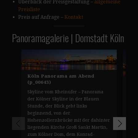
Überblick der Preisgestaltung –
allgemeine
Preisliste
Preis auf Anfrage –
Kontakt
Panoramagalerie | Domstadt Köln
Köln Panorama am Abend
(p_00643)
Sky
Skyline vom Rheinufer – Panorama
Köl
der Kölner Skyline in der Blauen
Pan
Stunde, der Blick geht links
übe
beginnend, von der
Rhe
Hohenzollernbrücke mit der dahinter
Hoh
liegenden Kirche Groß Sankt Martin,
Zoo
zum Kölner Dom, dem Konrad-