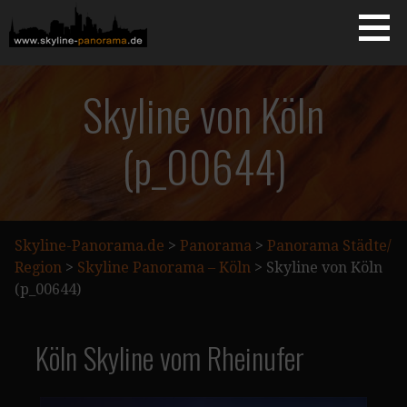
Zum
Inhalt
springen
Starseite
SKYLINE-PANORAMA.DE
Skyline von Köln
(p_00644)
Skyline-Panorama.de
>
Panorama
>
Panorama Städte/
Region
>
Skyline Panorama – Köln
>
Skyline von Köln
(p_00644)
Köln Skyline vom Rheinufer