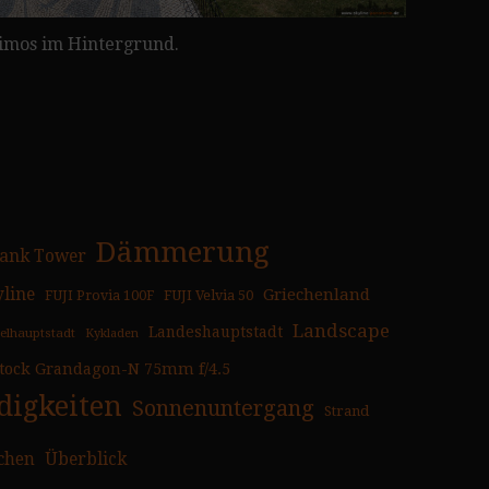
nimos im Hintergrund.
Dämmerung
ank Tower
yline
Griechenland
FUJI Provia 100F
FUJI Velvia 50
Landscape
Landeshauptstadt
selhauptstadt
Kykladen
tock Grandagon-N 75mm f/4.5
igkeiten
Sonnenuntergang
Strand
chen
Überblick