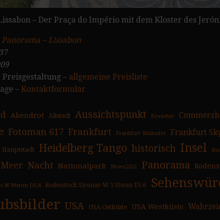
 Lissabon – Der Praça do Império mit dem Kloster des Jeró
:
Panorama – Lissabon
37
009
 Preisgestaltung –
allgemeine Preisliste
rage –
Kontaktformular
Aussichtspunkt
ad
Abendrot
Commerzb
Altstadt
Besucher
e
Fotoman 617
Frankfurt
Frankfurt Sk
Frankfurt Mainufer
Insel
Heidelberg Tango
historisch
Hauptstadt
In
Panorama
Nacht
Meer
Nationalpark
Rodens
News2021
Sehenswürd
n-N 90mm f/6.8
Rodenstock Sironar-W 150mm f/5.6
ubsbilder
USA
USA Westküste
Wahrzei
USA Ostküste