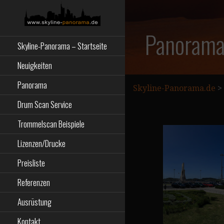
Zum
Inhalt
springen
Starseite
SKYLINE-
Panorama
Skyline-Panorama – Startseite
PANORAMA.DE
Neuigkeiten
Panorama
Skyline-Panorama.de
>
Drum Scan Service
Trommelscan Beispiele
Lizenzen/Drucke
Preisliste
Referenzen
Ausrüstung
Kontakt