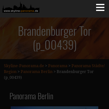
Zum
Inhalt
springen
Starseite
SKYLINE-PANORAMA.DE
Brandenburger Tor
(p_00439)
Skyline-Panorama.de
>
Panorama
>
Panorama Städte/
Region
>
Panorama Berlin
>
Brandenburger Tor
(p_00439)
Panorama Berlin