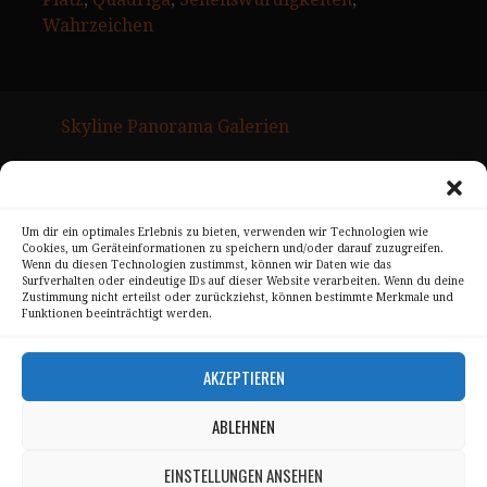
Wahrzeichen
Skyline Panorama Galerien
Drum Scan Service
Sitemap Page
Um dir ein optimales Erlebnis zu bieten, verwenden wir Technologien wie
Cookies, um Geräteinformationen zu speichern und/oder darauf zuzugreifen.
Kontakt
Wenn du diesen Technologien zustimmst, können wir Daten wie das
Surfverhalten oder eindeutige IDs auf dieser Website verarbeiten. Wenn du deine
Alle Bilder unterliegen dem Urheberrecht von
Zustimmung nicht erteilst oder zurückziehst, können bestimmte Merkmale und
Funktionen beeinträchtigt werden.
Sebastian Trandafir
.
All pictures © 2008 – 2026 by
Sebastian Trandafir
AKZEPTIEREN
ABLEHNEN
Impressum
Datenschutz
EINSTELLUNGEN ANSEHEN