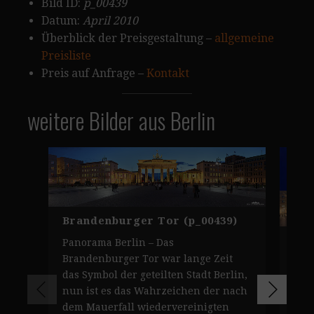
Bild ID:
p_00439
Datum:
April 2010
Überblick der Preisgestaltung –
allgemeine
Preisliste
Preis auf Anfrage –
Kontakt
weitere Bilder aus Berlin
Brandenburger Tor (p_00439)
Bra
Panorama Berlin – Das
Brandenburger Tor war lange Zeit
Ber
das Symbol der geteilten Stadt Berlin,
Tor
nun ist es das Wahrzeichen der nach
mei
dem Mauerfall wiedervereinigten
der