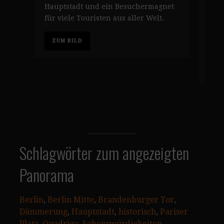
Hauptstadt und ein Besuchermagnet
Berl
für viele Touristen aus aller Welt.
die 
her
ZUM BILD
Deu
Z
Schlagwörter zum angezeigten
Panorama
Berlin
, 
Berlin Mitte
, 
Brandenburger Tor
, 
Dämmerung
, 
Hauptstadt
, 
historisch
, 
Pariser
Platz
, 
Quadriga
, 
Sehenswürdigkeiten
, 