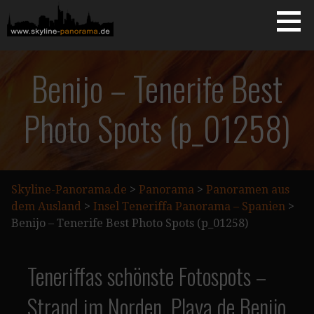
Zum
Inhalt
springen
Starseite
SKYLINE-PANORAMA.DE
Benijo – Tenerife Best
Photo Spots (p_01258)
Skyline-Panorama.de
>
Panorama
>
Panoramen aus
dem Ausland
>
Insel Teneriffa Panorama – Spanien
>
Benijo – Tenerife Best Photo Spots (p_01258)
Teneriffas schönste Fotospots –
Strand im Norden, Playa de Benijo