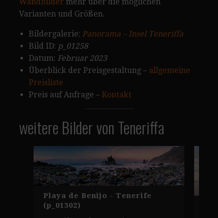
Wandbilder
mehr über die möglichen
Varianten und Größen.
Bildergalerie:
Panorama – Insel Teneriffa
Bild ID:
p_01258
Datum:
Februar 2023
Überblick der Preisgestaltung –
allgemeine
Preisliste
Preis auf Anfrage –
Kontakt
weitere Bilder von Teneriffa
Playa de Benijo - Tenerife
Los
(p_01302)
Kli