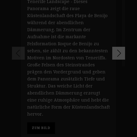
Tenerife Landscape - Dieses
(p_
Panorama zeigt die raue
Seh
Küstenlandschaft des Playa de Benijo
Tene
während der abendlichen
Giga
Dämmerung. Im Zentrum der
leu
Aufnahme ist die markante
gol
Felsformation Roque de Benijo zu
sehen, sie zählt zu den bekanntesten
Z
Motiven im Nordosten von Teneriffa.
Große Felsen des Steinstrandes
prägen den Vordergrund und geben
dem Panorama zusätzlich Tiefe und
Struktur. Das weiche Licht der
abendlichen Dämmerung erzeugt
eine ruhige Atmosphäre und hebt die
natürliche Form der Küstenlandschaft
hervor.
ZUM BILD