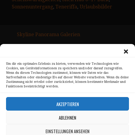
Sonnenuntergang
, 
Teneriffa
, 
Urlaubsbilder
Skyline Panorama Galerien
Drum Scan Service
Sitemap Page
Um dir ein optimales Erlebnis zu bieten, verwenden wir Technologien wie
Cookies, um Geräteinformationen zu speichern und/oder darauf zuzugreifen.
Kontakt
Wenn du diesen Technologien zustimmst, können wir Daten wie das
Surfverhalten oder eindeutige IDs auf dieser Website verarbeiten. Wenn du deine
Alle Bilder unterliegen dem Urheberrecht von
Zustimmung nicht erteilst oder zurückziehst, können bestimmte Merkmale und
Funktionen beeinträchtigt werden.
Sebastian Trandafir
.
All pictures © 2008 – 2026 by
Sebastian Trandafir
AKZEPTIEREN
ABLEHNEN
Impressum
Datenschutz
EINSTELLUNGEN ANSEHEN