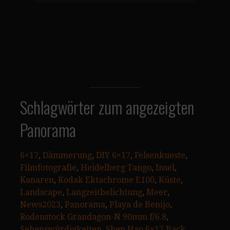
Schlagwörter zum angezeigten
Panorama
6×17
, 
Dämmerung
, 
DIY 6×17
, 
Felsenkueste
, 
Filmfotografie
, 
Heidelberg Tango
, 
Insel
, 
Kanaren
, 
Kodak Ektachrome E100
, 
Küste
, 
Landscape
, 
Langzeitbelichtung
, 
Meer
, 
News2023
, 
Panorama
, 
Playa de Benijo
, 
Rodenstock Grandagon-N 90mm f/6.8
, 
Sehenswürdigkeiten
, 
Shen Hao 6×17 Back
, 