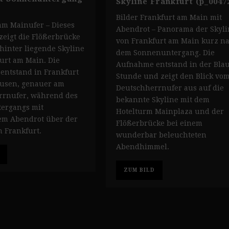
Skyline Frankfurt (p_0047
Bilder Frankfurt am Main mit
am Mainufer – Dieses
Abendrot – Panorama der Skyli
eigt die Flößerbrücke
von Frankfurt am Main kurz n
hinter liegende Skyline
dem Sonnenuntergang. Die
urt am Main. Die
Aufnahme entstand in der Bla
ntstand in Frankfurt
Stunde und zeigt den Blick vo
usen, genauer am
Deutschherrnufer aus auf die
rrnufer, während des
bekannte Skyline mit dem
ergangs mit
Hotelturm Mainplaza und der
em Abendrot über der
Flößerbrücke bei einem
n Frankfurt.
wunderbar beleuchteten
Abendhimmel.
ZUM BILD