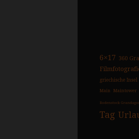
6×17
360 Gr
Filmfotografi
griechische Insel
Main
Maintower
Rodenstock Grandago
Tag
Urla