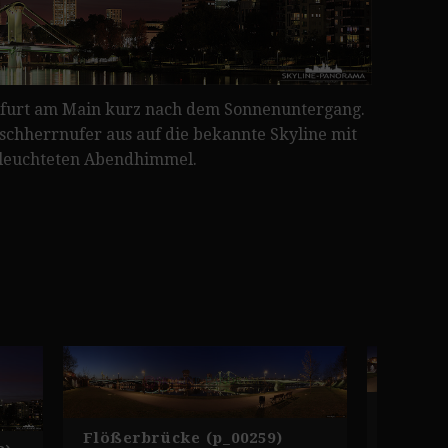
kfurt am Main kurz nach dem Sonnenuntergang.
schherrnufer aus auf die bekannte Skyline mit
leuchteten Abendhimmel.
Ignatz
(p_0020
Flößerbrücke (p_00259)