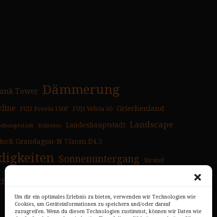
Dämmerung
ank Tower
yline
Griechenland
FUJI Provia 100F
FUJI Velvia 50
Landscape
Landeshauptstadt
selhauptstadt
Kykladen
tock Grandagon-N 75mm f/4.5
igkeiten
Sonnenuntergang
Strand
chen
Überblick
Um dir ein optimales Erlebnis zu bieten, verwenden wir Technologien wie
Cookies, um Geräteinformationen zu speichern und/oder darauf
zuzugreifen. Wenn du diesen Technologien zustimmst, können wir Daten wie