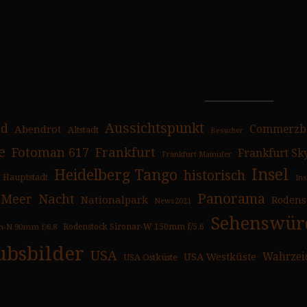
Aussichtspunkt
ad
Abendrot
Commerzb
Altstadt
Besucher
e
Fotoman 617
Frankfurt
Frankfurt Sk
Frankfurt Mainufer
Insel
Heidelberg Tango
historisch
Hauptstadt
In
Panorama
Nacht
Meer
Nationalpark
Rodens
News2021
Sehenswürd
n-N 90mm f/6.8
Rodenstock Sironar-W 150mm f/5.6
ubsbilder
USA
USA Westküste
Wahrzei
USA Ostküste