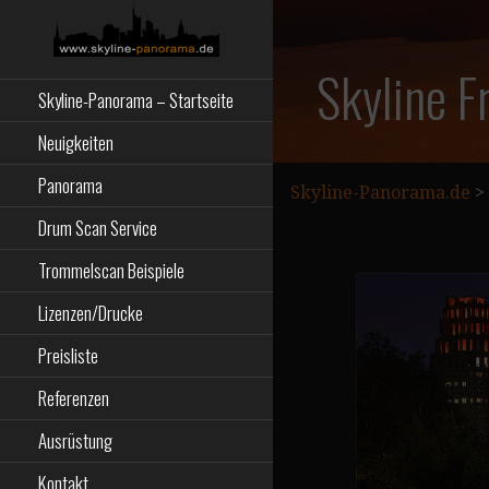
Zum
Inhalt
springen
Starseite
SKYLINE-
Skyline F
Skyline-Panorama – Startseite
PANORAMA.DE
Neuigkeiten
Panorama
Skyline-Panorama.de
>
Drum Scan Service
Trommelscan Beispiele
Lizenzen/Drucke
Preisliste
Referenzen
Ausrüstung
Kontakt