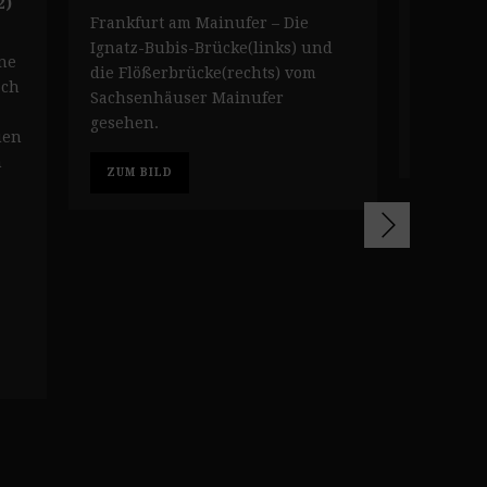
2)
Das Main
Frankfurt am Mainufer – Die
Bubis-Br
Ignatz-Bubis-Brücke(links) und
ne
Flößerbr
die Flößerbrücke(rechts) vom
ach
Sachsen
Sachsenhäuser Mainufer
gesehen.
uen
ZUM BI
m
ZUM BILD