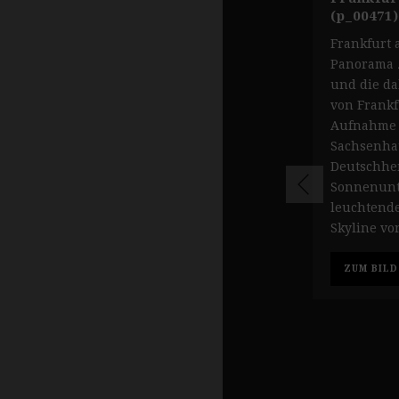
(p_00471)
Frankfurt 
Panorama z
und die da
von Frankf
Aufnahme e
Sachsenha
Deutschhe
Sonnenunt
leuchtend
Skyline vo
ZUM BILD