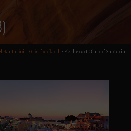
8)
l Santorini – Griechenland
>
Fischerort Oia auf Santorin