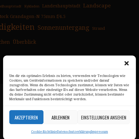
Landscape
Landeshauptstadt
selhauptstadt
Kykladen
tock Grandagon-N 75mm f/4.5
igkeiten
Sonnenuntergang
Strand
chen
Überblick
Um dir ein optimales Erlebnis zu bieten, verwenden wir Technologien wie
Cookies, um Geräteinformationen zu speichern und/oder darauf
zuzugreifen. Wenn du diesen Technologien zustimmst, können wir Daten wie
das Surfverhalten oder eindeutige IDs auf dieser Website verarbeiten. Wenn
Impressum
du deine Zustimmung nicht erteilst oder zurückziehst, können bestimmte
Merkmale und Funktionen beeinträchtigt werden.
Datenschutz
AKZEPTIEREN
ABLEHNEN
EINSTELLUNGEN ANSEHEN
AGB
Cookie-Richtlinie
Datenschutzerklärung
Impressum