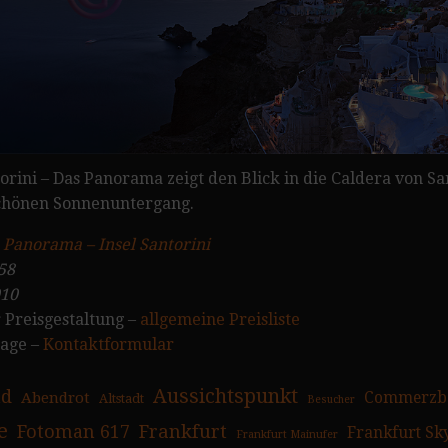
torini – Das Panorama zeigt den Blick in die Caldera von S
hönen Sonnenuntergang.
:
Panorama – Insel Santorini
58
010
 Preisgestaltung –
allgemeine Preisliste
rage –
Kontaktformular
Aussichtspunkt
ad
Abendrot
Commerzb
Altstadt
Besucher
e
Fotoman 617
Frankfurt
Frankfurt Sk
Frankfurt Mainufer