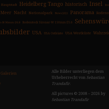
Insel
Heidelberg Tango
historisch
Hauptstadt
In
Panorama
Nacht
Meer
Nationalpark
Rodens
News2021
Sehenswürd
n-N 90mm f/6.8
Rodenstock Sironar-W 150mm f/5.6
ubsbilder
USA
USA Westküste
Wahrzei
USA Ostküste
Alle Bilder unterliegen dem
 Galerien
Urheberrecht von
Sebastian
e
Trandafir
.
All pictures © 2008 – 2026 by
Sebastian Trandafir