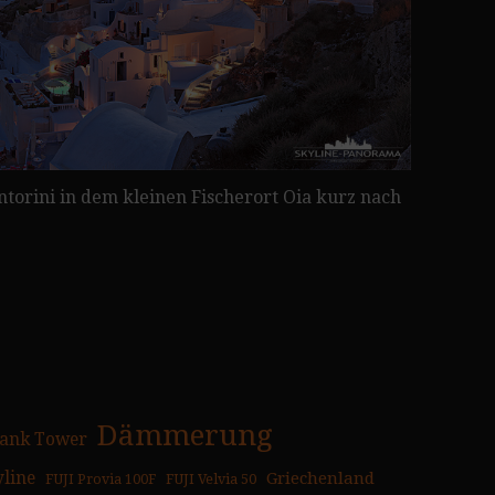
antorini in dem kleinen Fischerort Oia kurz nach
Dämmerung
ank Tower
yline
Griechenland
FUJI Provia 100F
FUJI Velvia 50