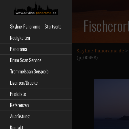
Zum
Inhalt
springen
Starseite
SKYLINE-
Fischeror
Skyline-Panorama – Startseite
PANORAMA.DE
Neuigkeiten
Panorama
Skyline-Panorama.de
>
(p_00458)
Drum Scan Service
Trommelscan Beispiele
Lizenzen/Drucke
Preisliste
Referenzen
Ausrüstung
Kontakt