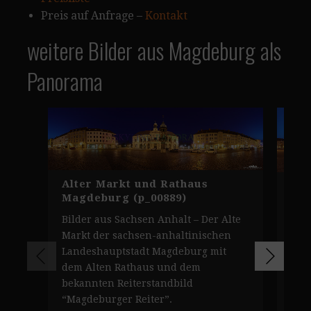
Preis auf Anfrage –
Kontakt
weitere Bilder aus Magdeburg als
Panorama
Alter Markt und Rathaus
Ott
Magdeburg (p_00889)
Mag
Bilder aus Sachsen Anhalt – Der Alte
Pan
Markt der sachsen-anhaltinischen
Den
Landeshauptstadt Magdeburg mit
Mag
dem Alten Rathaus und dem
Alt
bekannten Reiterstandbild
geb
“Magdeburger Reiter”.
war