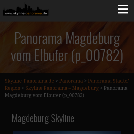
Zum
Inhalt
springen
Starseite
SKYLINE-PANORAMA.DE
Panorama Magdeburg
vom Elbufer (p_00782)
Skyline-Panorama.de
>
Panorama
>
Panorama Städte/
Region
>
Skyline Panorama – Magdeburg
>
Panorama
Magdeburg vom Elbufer (p_00782)
Magdeburg Skyline