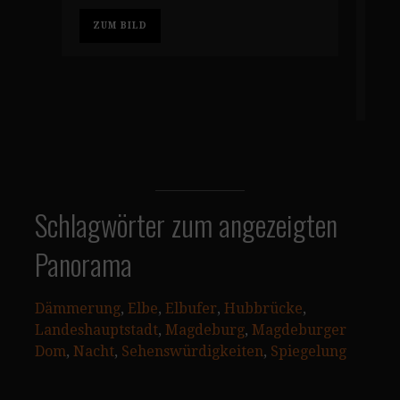
Vak
ZUM BILD
sei
Hal
Z
Schlagwörter zum angezeigten
Panorama
Dämmerung
, 
Elbe
, 
Elbufer
, 
Hubbrücke
, 
Landeshauptstadt
, 
Magdeburg
, 
Magdeburger
Dom
, 
Nacht
, 
Sehenswürdigkeiten
, 
Spiegelung