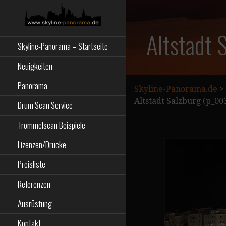
Zum
Inhalt
springen
Starseite
SKYLINE-
Altstadt 
Skyline-Panorama – Startseite
PANORAMA.DE
Neuigkeiten
Panorama
Skyline-Panorama.de
>
Altstadt Salzburg (p_00
Drum Scan Service
Trommelscan Beispiele
Lizenzen/Drucke
Preisliste
Referenzen
Ausrüstung
Kontakt