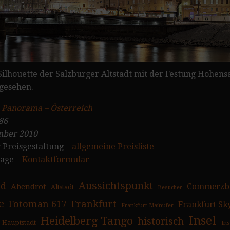
 Silhouette der Salzburger Altstadt mit der Festung Hohe
 gesehen.
:
Panorama – Österreich
86
ber 2010
 Preisgestaltung –
allgemeine Preisliste
rage –
Kontaktformular
Aussichtspunkt
ad
Abendrot
Commerzb
Altstadt
Besucher
e
Fotoman 617
Frankfurt
Frankfurt Sk
Frankfurt Mainufer
Insel
Heidelberg Tango
historisch
Hauptstadt
In