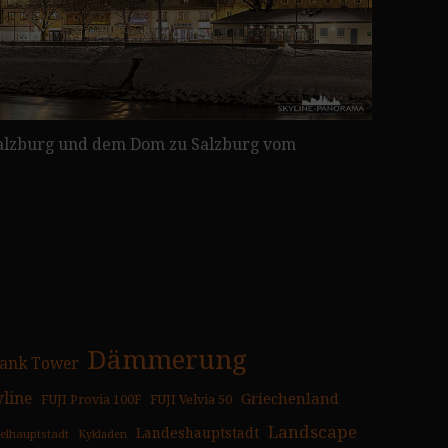
nsalzburg und dem Dom zu Salzburg vom
Dämmerung
ank Tower
yline
Griechenland
FUJI Provia 100F
FUJI Velvia 50
Landscape
Landeshauptstadt
selhauptstadt
Kykladen