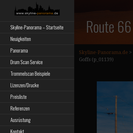
Zum
Inhalt
springen
Starseite
SKYLINE-
Route 66 
Skyline-Panorama – Startseite
PANORAMA.DE
Neuigkeiten
Panorama
Skyline-Panorama.de
>
Goffs (p_01139)
Drum Scan Service
Trommelscan Beispiele
Lizenzen/Drucke
Preisliste
Referenzen
Ausrüstung
Kontakt