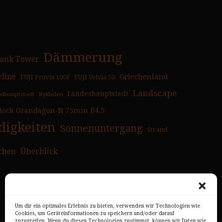
Dämmerung
ank Tower
yline
Griechenland
FUJI Provia 100F
FUJI Velvia 50
Landscape
Landeshauptstadt
selhauptstadt
Kykladen
tock Grandagon-N 75mm f/4.5
igkeiten
Sonnenuntergang
Strand
chen
Überblick
Um dir ein optimales Erlebnis zu bieten, verwenden wir Technologien wie
Cookies, um Geräteinformationen zu speichern und/oder darauf
zuzugreifen. Wenn du diesen Technologien zustimmst, können wir Daten wie