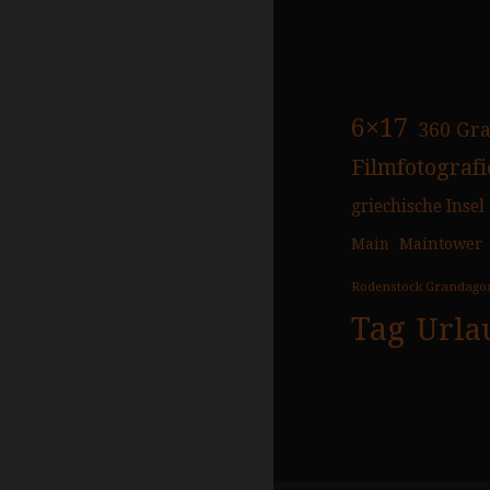
6×17
360 Gr
Filmfotografi
griechische Insel
Main
Maintower
Rodenstock Grandago
Tag
Urla