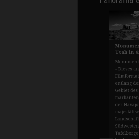
Monument
Utah in 6
Monument 
- Dieses a
Filmformat
entlang de
Gebiet des
markanten
der Navajo
majestätis
Landschaft
Südwesten
Tafelberge