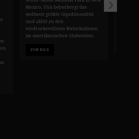
Mexico, USA beherbergt das
unterstr
weltweit größte Gipsdünenfeld
Anpassun
er
und zählt zu den
an die 
eindrucksvollsten Naturkulissen
des ame
im amerikanischen Südwesten.
en
ZUM BI
ten
ZUM BILD
an