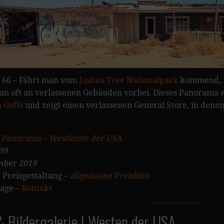
 66 – Fährt man vom
Joshua Tree Nationalpark
kommend, 
n oft an verlassenen Gebäuden vorbei. Dieses Panorama 
 Goffs
und zeigt einen verlassenen General Store, in dene
.
:
Panorama – Westküste der USA
39
ber 2019
 Preisgestaltung –
allgemeine Preisliste
rage –
Kontakt
 Bildergalerie | Westen der USA