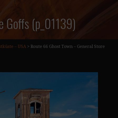
e Goffs (p_01139)
tküste – USA
>
Route 66 Ghost Town – General Store