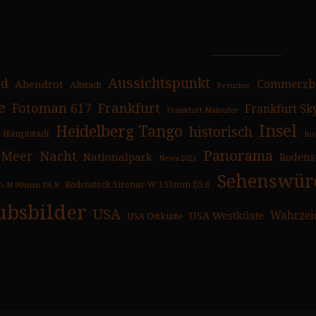
Aussichtspunkt
ad
Abendrot
Commerzb
Altstadt
Besucher
e
Fotoman 617
Frankfurt
Frankfurt Sk
Frankfurt Mainufer
Insel
Heidelberg Tango
historisch
Hauptstadt
In
Panorama
Nacht
Meer
Nationalpark
Rodens
News2021
Sehenswürd
n-N 90mm f/6.8
Rodenstock Sironar-W 150mm f/5.6
ubsbilder
USA
USA Westküste
Wahrzei
USA Ostküste