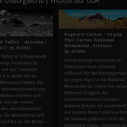
Saguaro Cactus - Organ
Pipe Cactus National
 Valley - Arizona /
Monument, Arizona
x17 (p_01301)
(p_01300)
Valley in Schwarzweiß
Dieses analoge Panorama im
naloge Panorama in
Filmformat 6x24 entstand
 von 6x17 entstand
während der Nachmittagsstun
r U.S. Route 163 im
im Organ Pipe Cactus National
 Monument Valley. Die
Monument im Süden von Arizo
 Sandsteinformationen
Mehrere Gruppen der
 Nation erheben sich
charakteristischen Saguaro-
ch aus der weiten
Kakteen prägen die Landschaft
 des amerikanischen
der Sonora-Desert und leuchte
s, die Monolithen und
im warmen goldenen Licht der 
 sind bis zu 300 Meter
stehenden Sonne. Zwischen d