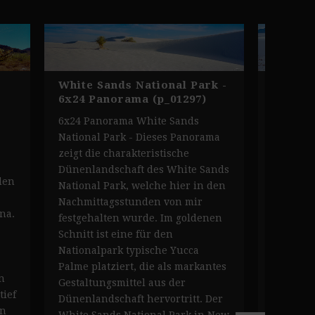
White Sands National Park -
White 
6x24 Panorama (p_01297)
Dünen 
6x24 Panorama White Sands
White Sa
National Park - Dieses Panorama
- Dieses
zeigt die charakteristische
zeigt di
Dünenlandschaft des White Sands
Sands Na
den
National Park, welche hier in den
Mexico 
Nachmittagsstunden von mir
Nachmit
na.
festgehalten wurde. Im goldenen
den san
Schnitt ist eine für den
rechts u
Nationalpark typische Yucca
verläuft
Palme platziert, die als markantes
Wüstenve
n
Gestaltungsmittel aus der
Sträuche
tief
Dünenlandschaft hervortritt. Der
Kontrast
en
White Sands National Park in New
National