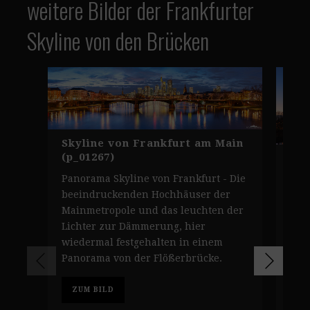
weitere Bilder der Frankfurter
Skyline von den Brücken
Skyline von Frankfurt am Main
(p_01267)
Eur
Fra
Panorama Skyline von Frankfurt - Die
Sky
beeindruckenden Hochhäuser der
zeig
Mainmetropole und das leuchten der
Ost
Lichter zur Dämmerung, hier
leu
wiedermal festgehalten in einem
Fran
Panorama von der Flößerbrücke.
Z
ZUM BILD