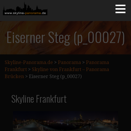
Zum
Inhalt
springen
Starseite
SKYLINE-PANORAMA.DE
Eiserner Steg (p_00027)
Skyline-Panorama.de
>
Panorama
>
Panorama
Frankfurt
>
Skyline von Frankfurt – Panorama
Brücken
>
Eiserner Steg (p_00027)
Skyline Frankfurt