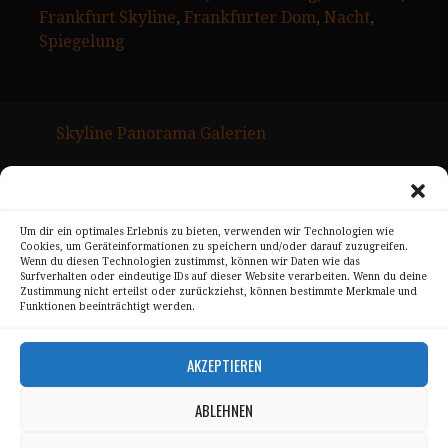
Frankfurt Skyline
, 
Frankfurter Dom
, 
Nacht
, 
Spiegelung
Skyline Panorama Galerien
Drum Scan Service
Sitemap Page
Um dir ein optimales Erlebnis zu bieten, verwenden wir Technologien wie
Cookies, um Geräteinformationen zu speichern und/oder darauf zuzugreifen.
Kontakt
Wenn du diesen Technologien zustimmst, können wir Daten wie das
Surfverhalten oder eindeutige IDs auf dieser Website verarbeiten. Wenn du deine
Alle Bilder unterliegen dem Urheberrecht von
Zustimmung nicht erteilst oder zurückziehst, können bestimmte Merkmale und
Funktionen beeinträchtigt werden.
Sebastian Trandafir
.
All pictures © 2008 – 2026 by
Sebastian Trandafir
AKZEPTIEREN
ABLEHNEN
Impressum