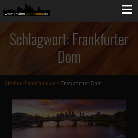
Zum
Inhalt
springen
Starseite
SKYLINE-PANORAMA.DE
Schlagwort: Frankfurter
Dom
Skyline-Panorama.de
>
Frankfurter Dom