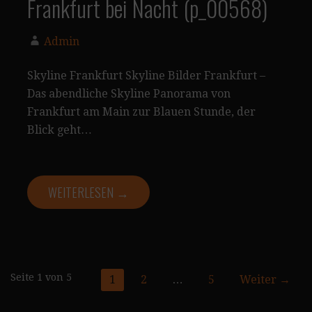
Frankfurt bei Nacht (p_00568)
Admin
Skyline Frankfurt Skyline Bilder Frankfurt –
Das abendliche Skyline Panorama von
Frankfurt am Main zur Blauen Stunde, der
Blick geht…
WEITERLESEN →
Seite
Seite 1 von 5
1
2
…
5
Weiter →