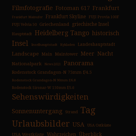
Filmfotografie
Fotoman 617
Frankfurt
Frankfurt Skyline
FUJI Provia 100F
Frankfurt Mainufer
Griechenland
griechische Insel
FUJI Velvia 50
Heidelberg Tango
historisch
Hauptstadt
Insel
Landeshauptstadt
Inselhauptstadt
Kykladen
Nacht
Landscape
Meer
Main
Maintower
Panorama
Nationalpark
News2021
Rodenstock Grandagon-N 75mm f/4.5
Rodenstock Grandagon-N 90mm f/6.8
Rodenstock Sironar-W 150mm f/5.6
Sehenswürdigkeiten
Tag
Sonnenuntergang
Strand
Urlaubsbilder
USA
USA Ostküste
USA Westküste
Wahrzeichen
Überblick