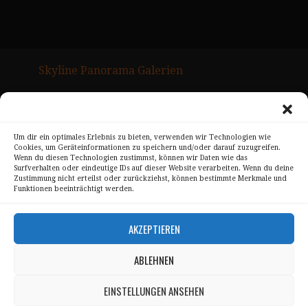
Skyline Panorama Galerien
Drum Scan Service
Sitemap Page
Um dir ein optimales Erlebnis zu bieten, verwenden wir Technologien wie
Cookies, um Geräteinformationen zu speichern und/oder darauf zuzugreifen.
Kontakt
Wenn du diesen Technologien zustimmst, können wir Daten wie das
Surfverhalten oder eindeutige IDs auf dieser Website verarbeiten. Wenn du deine
Alle Bilder unterliegen dem Urheberrecht von
Zustimmung nicht erteilst oder zurückziehst, können bestimmte Merkmale und
Funktionen beeinträchtigt werden.
Sebastian Trandafir
.
All pictures © 2008 – 2026 by
Sebastian Trandafir
AKZEPTIEREN
ABLEHNEN
Impressum
Datenschutz
EINSTELLUNGEN ANSEHEN