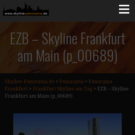
Zum
Inhalt
springen
Starseite
SKYLINE-PANORAMA.DE
EZB – Skyline Frankfurt
am Main (p_00689)
Skyline-Panorama.de
>
Panorama
>
Panorama
Frankfurt
>
Frankfurt Skyline am Tag
>
EZB – Skyline
Frankfurt am Main (p_00689)