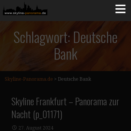
Zum
Inhalt
springen
Starseite
SKYLINE-PANORAMA.DE
Schlagwort: Deutsche
Bank
Skyline-Panorama.de
>
Deutsche Bank
Skyline Frankfurt – Panorama zur
Nacht (p_01171)
27. August 2024