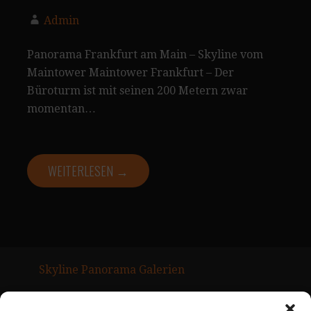
Admin
Panorama Frankfurt am Main – Skyline vom
Maintower Maintower Frankfurt – Der
Büroturm ist mit seinen 200 Metern zwar
momentan…
WEITERLESEN →
Skyline Panorama Galerien
Drum Scan Service