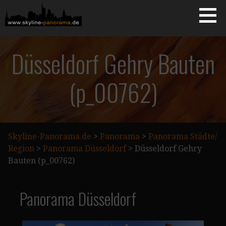
Zum
Inhalt
springen
Starseite
SKYLINE-PANORAMA.DE
Düsseldorf Gehry Bauten
(p_00762)
Skyline-Panorama.de
>
Panorama
>
Panorama Städte/
Region
>
Panorama Düsseldorf
>
Düsseldorf Gehry
Bauten (p_00762)
Panorama Düsseldorf