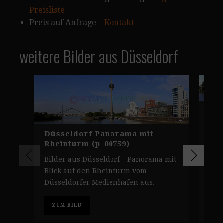
Preisliste
Preis auf Anfrage –
Kontakt
weitere Bilder aus Düsseldorf
Pa
Med
Düsseldorf Panorama mit
Bil
Rheinturm (p_00759)
dem 
Ric
Bilder aus Düsseldorf – Panorama mit
Bau
Blick auf den Rheinturm vom
.
Düsseldorfer Medienhafen aus.
Z
ZUM BILD