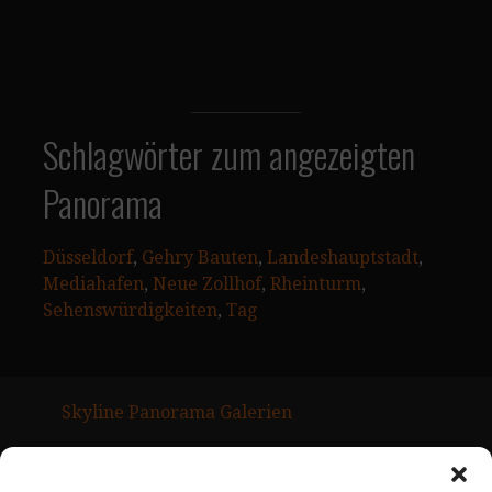
Schlagwörter zum angezeigten
Panorama
Düsseldorf
, 
Gehry Bauten
, 
Landeshauptstadt
, 
Mediahafen
, 
Neue Zollhof
, 
Rheinturm
, 
Sehenswürdigkeiten
, 
Tag
Skyline Panorama Galerien
Drum Scan Service