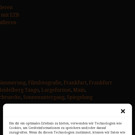
fieren
e mit EZB
afieren
ämmerung
, 
Filmfotografie
, 
Frankfurt
, 
Frankfurt
eidelberg Tango
, 
Largeformat
, 
Main
, 
erbruecke
, 
Sonnenuntergang
, 
Spiegelung
Um dir ein optimales Erlebnis zu bieten, verwenden wir Technologien wie
Cookies, um Geräteinformationen zu speichern und/oder darauf
zuzugreifen. Wenn du diesen Technologien zustimmst, können wir Daten wie