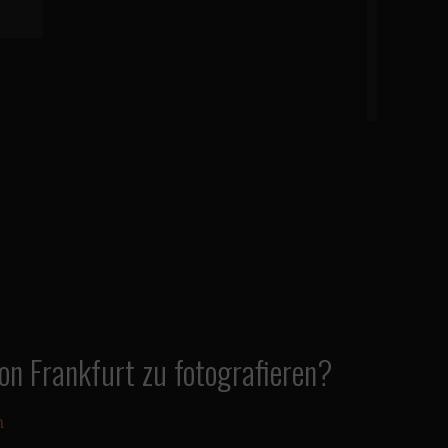
Honsell
Osten.
ZUM BI
on Frankfurt zu fotografieren?
n