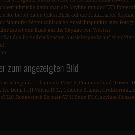
chherrnbrücke kann man die Skyline mit der EZB fotogra
rücke bietet einen tollen Blick auf die Frankfurter Skylin
er Mainufer bietet zahlreiche Aussichtspunkte zum Fotogr
er bietet den Blick auf die Skyline von Westen
r hat den beeindruckensten Aussichtspunkt auf Frankfurt
of
Dom
er zum angezeigten Bild
Aussichtspunkt
, 
Chamonix C45F-2
, 
Commerzbank Tower
, 
D
rter Dom
, 
FUJI Velvia 100F
, 
Goldene Stunde
, 
Großformat
, 
H
s2020
, 
Rodenstock Sironar-W 150mm f/5.6
, 
skyline-floess