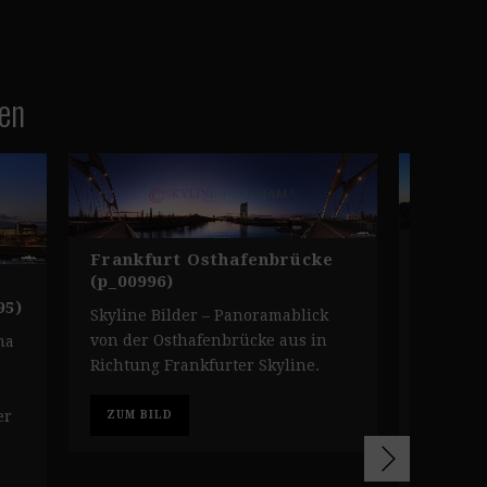
ken
EZB Fr
Frankfurt Osthafenbrücke
(p_0081
(p_00996)
95)
Bilder a
Skyline Bilder – Panoramablick
auf den 
von der Osthafenbrücke aus in
ma
der Euro
Richtung Frankfurter Skyline.
der dahi
der Ban
er
ZUM BILD
Aufnahm
Panoram
Osthafe