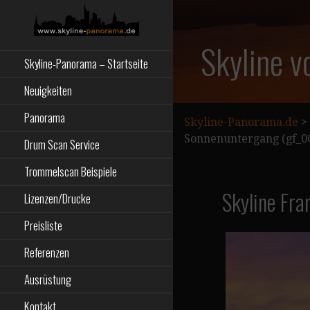
Zum
Inhalt
springen
Starseite
SKYLINE-
Skyline v
Skyline-Panorama – Startseite
PANORAMA.DE
Neuigkeiten
Panorama
Skyline-Panorama.de
>
Sonnenuntergang (gf_0
Drum Scan Service
Trommelscan Beispiele
Skyline Fra
Lizenzen/Drucke
Preisliste
Referenzen
Ausrüstung
Kontakt