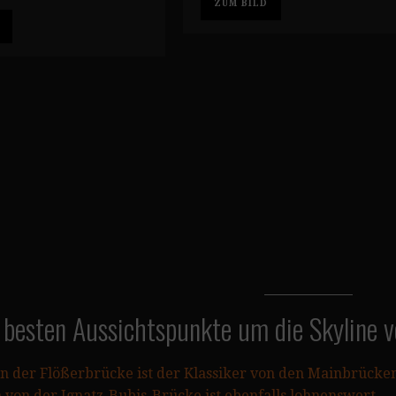
ZUM BILD
 besten Aussichtspunkte um die Skyline v
on der Flößerbrücke ist der Klassiker von den Mainbrücke
von der Ignatz-Bubis-Brücke ist ebenfalls lohnenswert