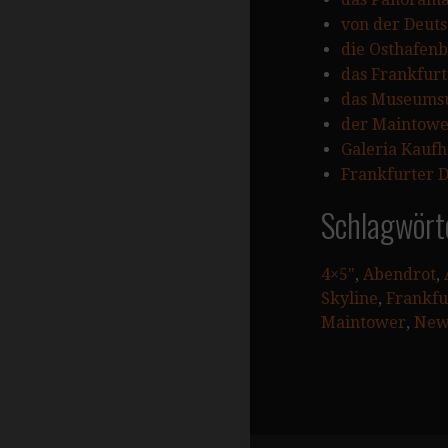
von der Deuts
die Osthafenb
das Frankfurt
das Museumsuf
der Maintowe
Galeria Kaufh
Frankfurter 
Schlagwört
4×5"
, 
Abendrot
, 
Skyline
, 
Frankfu
Maintower
, 
New