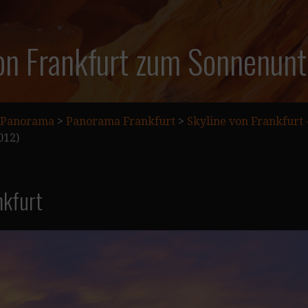
on Frankfurt zum Sonnenun
Panorama
>
Panorama Frankfurt
>
Skyline von Frankfurt
012)
nkfurt