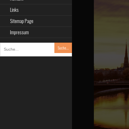
Links
Sitemap Page
Impressum
SEARCH
FOR: