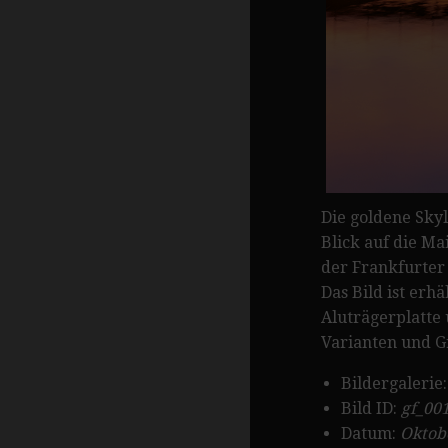
Die goldene Sky
Blick auf die Ma
der Frankfurter 
Das Bild ist erhä
Aluträgerplatte
Varianten und G
Bildergalerie
Bild ID:
gf_00
Datum:
Oktob