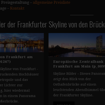
 Preisgestaltung –
allgemeine Preisliste
rage –
Kontakt
der der Frankfurter Skyline von den Brüc
von Frankfurt am
Europäische Zentralbank
01267)
Frankfurt am Main (p_009
kyline von Frankfurt -
Skyline Bilder – Dieses Panora
druckenden Hochhäuser
zeigt den Blick von der
etropole und das
Osthafenbrücke auf einen
er Lichter zur
leuchtenden Abendhimmel üb
, hier wiedermal
der Frankfurter Skyline.
en in einem Panorama
ößerbrücke.