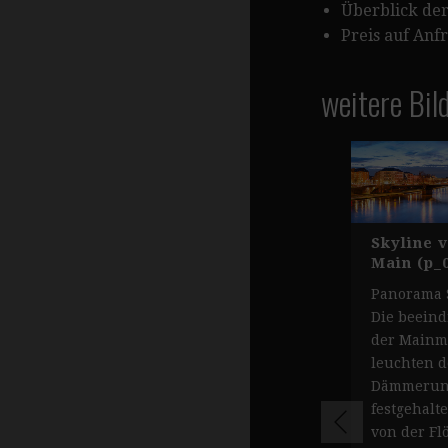
Überblick der
Preis auf Anf
weitere Bil
Skyline 
Main (p_
Panorama S
Die beein
der Mainm
leuchten d
Dämmerung
festgehalt
von der Fl