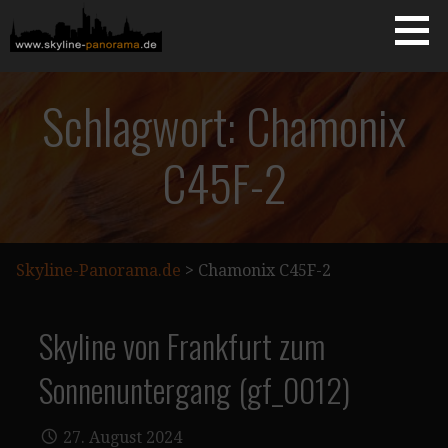
Zum
Inhalt
springen
Starseite
SKYLINE-PANORAMA.DE
Schlagwort: Chamonix
C45F-2
Skyline-Panorama.de
>
Chamonix C45F-2
Skyline von Frankfurt zum
Sonnenuntergang (gf_0012)
27. August 2024