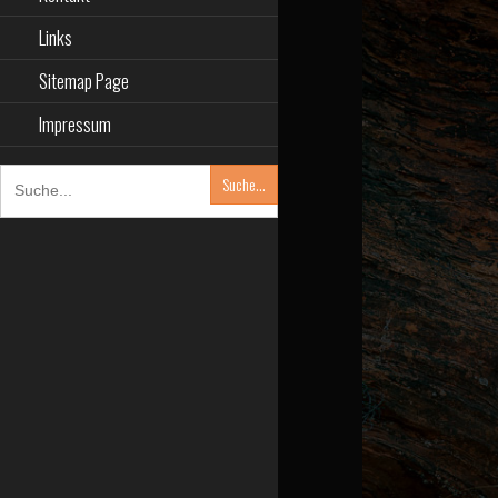
Links
Sitemap Page
Impressum
SEARCH
FOR: