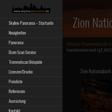
Zum
Inhalt
springen
Starseite
SKYLINE-
Zion Nati
Skyline-Panorama – Startseite
PANORAMA.DE
Neuigkeiten
Panorama
Skyline-Panorama.de
>
Sandsteinwand (gf_002
Drum Scan Service
Trommelscan Beispiele
Zion Nationalpark
Lizenzen/Drucke
Preisliste
Referenzen
Ausrüstung
Kontakt