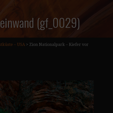
steinwand (gf_0029)
tküste – USA
>
Zion Nationalpark – Kiefer vor