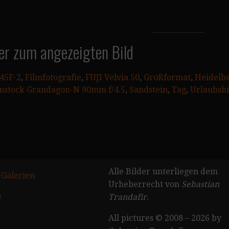
er zum angezeigten Bild
45F-2
, 
Filmfotografie
, 
FUJI Velvia 50
, 
Großformat
, 
Heidelb
nstock Grandagon-N 90mm f/4.5
, 
Sandstein
, 
Tag
, 
Urlaubsbi
Alle Bilder unterliegen dem
 Galerien
Urheberrecht von
Sebastian
e
Trandafir
.
All pictures © 2008 – 2026 by