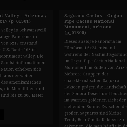
 Valley - Arizona /
Saguaro Cactus - Organ
x17 (p_01301)
Pipe Cactus National
Monument, Arizona
Valley in Schwarzweiß
(p_01300)
naloge Panorama in
Dieses analoge Panorama im
 von 6x17 entstand
Filmformat 6x24 entstand
r U.S. Route 163 im
während der Nachmittagsstun
 Monument Valley. Die
im Organ Pipe Cactus National
 Sandsteinformationen
Monument im Süden von Arizo
 Nation erheben sich
Mehrere Gruppen der
ch aus der weiten
charakteristischen Saguaro-
 des amerikanischen
Kakteen prägen die Landschaft
s, die Monolithen und
der Sonora-Desert und leuchte
 sind bis zu 300 Meter
im warmen goldenen Licht der 
stehenden Sonne. Zwischen d
großen Saguaros sind kleine
Teddy Bear Cholla Kakteen zu
erkennen, die man häufig in d