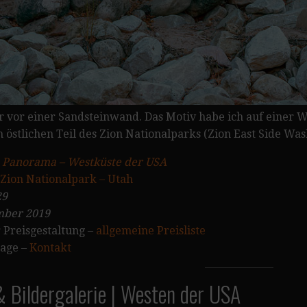
er vor einer Sandsteinwand. Das Motiv habe ich auf einer
 östlichen Teil des Zion Nationalparks (Zion East Side Wa
:
Panorama – Westküste der USA
Zion Nationalpark – Utah
29
ber 2019
 Preisgestaltung –
allgemeine Preisliste
rage –
Kontakt
 Bildergalerie | Westen der USA