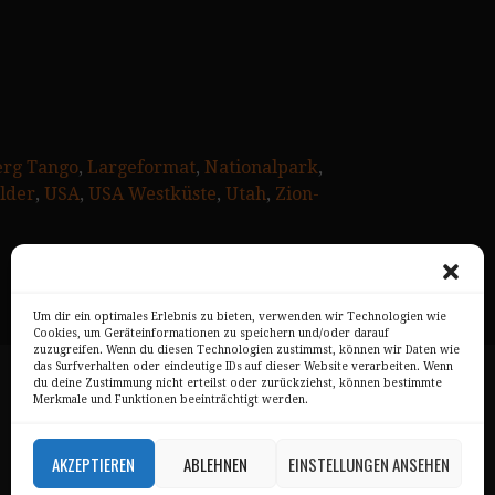
erg Tango
, 
Largeformat
, 
Nationalpark
, 
lder
, 
USA
, 
USA Westküste
, 
Utah
, 
Zion-
Um dir ein optimales Erlebnis zu bieten, verwenden wir Technologien wie
Cookies, um Geräteinformationen zu speichern und/oder darauf
zuzugreifen. Wenn du diesen Technologien zustimmst, können wir Daten wie
das Surfverhalten oder eindeutige IDs auf dieser Website verarbeiten. Wenn
Impressum
du deine Zustimmung nicht erteilst oder zurückziehst, können bestimmte
Merkmale und Funktionen beeinträchtigt werden.
Datenschutz
AKZEPTIEREN
ABLEHNEN
EINSTELLUNGEN ANSEHEN
AGB