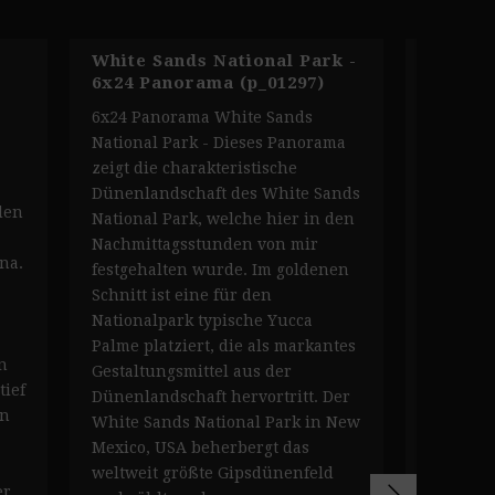
White Sands National Park -
White 
6x24 Panorama (p_01297)
Dünen 
6x24 Panorama White Sands
White Sa
National Park - Dieses Panorama
- Dieses
zeigt die charakteristische
zeigt di
Dünenlandschaft des White Sands
Sands Na
den
National Park, welche hier in den
Mexico 
Nachmittagsstunden von mir
Nachmit
na.
festgehalten wurde. Im goldenen
den san
Schnitt ist eine für den
rechts u
Nationalpark typische Yucca
verläuft
Palme platziert, die als markantes
Wüstenve
n
Gestaltungsmittel aus der
Sträuche
tief
Dünenlandschaft hervortritt. Der
Kontrast
en
White Sands National Park in New
National
Mexico, USA beherbergt das
unterstr
weltweit größte Gipsdünenfeld
Anpassun
er