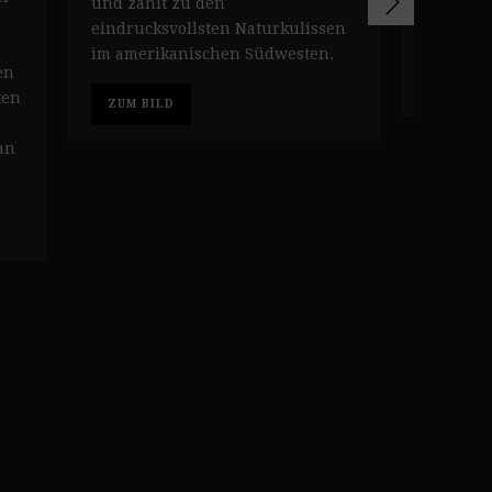
und zählt zu den
an die 
eindrucksvollsten Naturkulissen
des ame
im amerikanischen Südwesten.
en
ZUM BI
ten
ZUM BILD
an