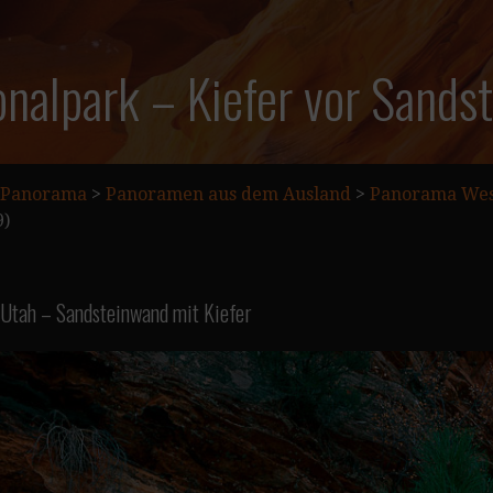
onalpark – Kiefer vor Sand
Panorama
>
Panoramen aus dem Ausland
>
Panorama Wes
9)
 Utah – Sandsteinwand mit Kiefer