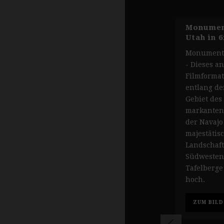
Monument
Utah in 6
Monument 
- Dieses a
Filmformat
entlang de
Gebiet des
markanten
der Navajo
majestätis
Landschaft
Südwesten
Tafelberge
hoch.
ZUM BILD