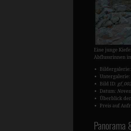
Eine junge Kief
Abflussrinnen im
Bildergalerie
Untergalerie:
Bild ID:
gf_00
Datum:
Novem
Überblick der
Preis auf Anf
Panorama &