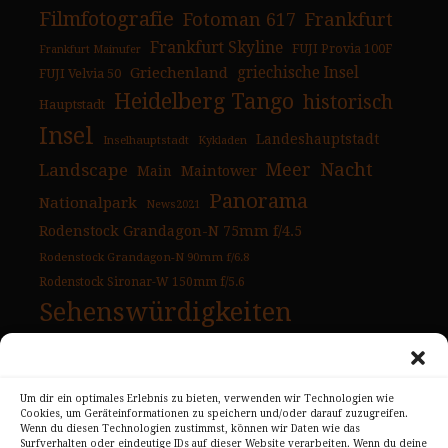
Filmfotografie
Fotoman 617
Frankfurt
Frankfurt Skyline
FUJI Provia 100F
Frankfurt Mainufer
Griechenland
griechische Insel
FUJI Velvia 50
Heidelberg Tango
historisch
Hauptstadt
Insel
Landeshauptstadt
Inselhauptstadt
Kykladen
Nacht
Landscape
Meer
Main
Maintower
Panorama
Nationalpark
News2021
Rodenstock Grandagon-N 75mm f/4.5
Rodenstock Grandagon-N 90mm f/6.8
Rodenstock Sironar-W 150mm f/5.6
Sehenswürdigkeiten
Tag
Sonnenuntergang
Strand
Urlaubsbilder
USA
Um dir ein optimales Erlebnis zu bieten, verwenden wir Technologien wie
USA Ostküste
Cookies, um Geräteinformationen zu speichern und/oder darauf zuzugreifen.
Wenn du diesen Technologien zustimmst, können wir Daten wie das
USA Westküste
Wahrzeichen
Überblick
Surfverhalten oder eindeutige IDs auf dieser Website verarbeiten. Wenn du deine