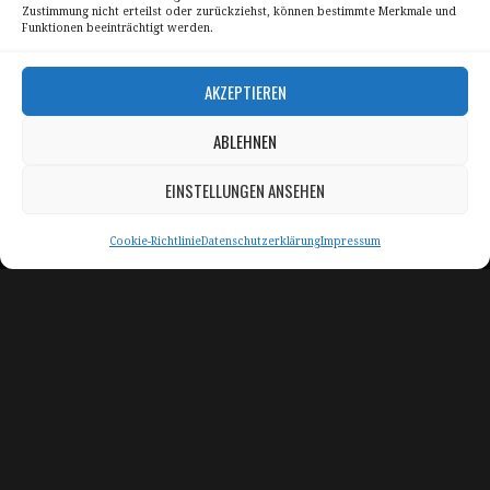
Zustimmung nicht erteilst oder zurückziehst, können bestimmte Merkmale und
Funktionen beeinträchtigt werden.
AKZEPTIEREN
Skyline Panorama Galerien
ABLEHNEN
Drum Scan Service
EINSTELLUNGEN ANSEHEN
Sitemap Page
Kontakt
Cookie-Richtlinie
Datenschutzerklärung
Impressum
Alle Bilder unterliegen dem Urheberrecht von
Sebastian Trandafir
.
All pictures © 2008 – 2026 by
Sebastian Trandafir
Impressum
Datenschutz