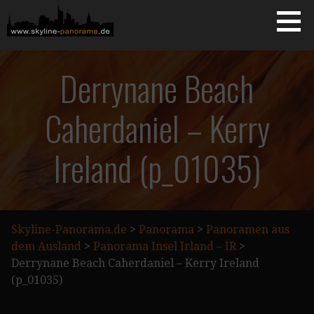
Zum
Inhalt
springen
Starseite
SKYLINE-PANORAMA.DE
Derrynane Beach
Caherdaniel – Kerry
Ireland (p_01035)
Skyline-Panorama.de
>
Panorama
>
Panoramen aus
dem Ausland
>
Panorama Insel Irland – IR
>
Derrynane Beach Caherdaniel – Kerry Ireland
(p_01035)