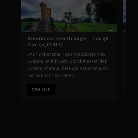
Gra
Steinkreis von Grange – Lough
Gur
Gur (p_01011)
6×1
6×17 Panorama – Der Steinkreis von
Gra
Grange ist mit 48m Durchmesser der
Lou
Größte Irlands, hier als Panorama im
Format 6×17 zu sehen.
Z
ZUM BILD