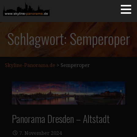
Zum
Inhalt
springen
Starseite
SKYLINE-PANORAMA.DE
Schlagwort: Semperoper
Skyline-Panorama.de
>
Semperoper
Panorama Dresden – Altstadt
7. November 2024