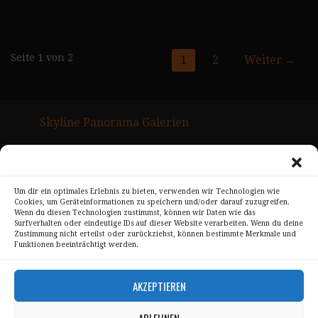
Seite
Seite 1 von 2
1
2
Weiter →
Navigation
Skyline Panorama Galerien
Drum Scan Service
Sitemap Page
Um dir ein optimales Erlebnis zu bieten, verwenden wir Technologien wie
Cookies, um Geräteinformationen zu speichern und/oder darauf zuzugreifen.
Kontakt
Wenn du diesen Technologien zustimmst, können wir Daten wie das
Surfverhalten oder eindeutige IDs auf dieser Website verarbeiten. Wenn du deine
Alle Bilder unterliegen dem Urheberrecht von
Zustimmung nicht erteilst oder zurückziehst, können bestimmte Merkmale und
Funktionen beeinträchtigt werden.
Sebastian Trandafir
.
All pictures © 2008 – 2026 by
Sebastian Trandafir
AKZEPTIEREN
ABLEHNEN
Impressum