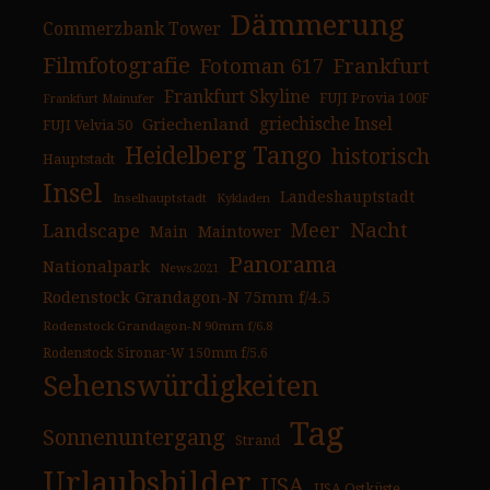
Dämmerung
Commerzbank Tower
Filmfotografie
Fotoman 617
Frankfurt
Frankfurt Skyline
FUJI Provia 100F
Frankfurt Mainufer
Griechenland
griechische Insel
FUJI Velvia 50
Heidelberg Tango
historisch
Hauptstadt
Insel
Landeshauptstadt
Inselhauptstadt
Kykladen
Nacht
Landscape
Meer
Main
Maintower
Panorama
Nationalpark
News2021
Rodenstock Grandagon-N 75mm f/4.5
Rodenstock Grandagon-N 90mm f/6.8
Rodenstock Sironar-W 150mm f/5.6
Sehenswürdigkeiten
Tag
Sonnenuntergang
Strand
Urlaubsbilder
USA
USA Ostküste