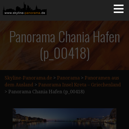
Zum
Inhalt
springen
Starseite
SKYLINE-PANORAMA.DE
Panorama Chania Hafen
(p_00418)
Skyline-Panorama.de
>
Panorama
>
Panoramen aus
dem Ausland
>
Panorama Insel Kreta – Griechenland
>
Panorama Chania Hafen (p_00418)