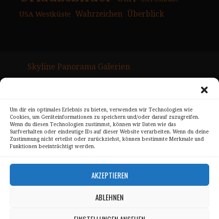
USA Westküste
Wahrzeichen
Überblick
Skyline Panorama Galerien
Drum Scan Service
Sitemap Page
Um dir ein optimales Erlebnis zu bieten, verwenden wir Technologien wie
Cookies, um Geräteinformationen zu speichern und/oder darauf zuzugreifen.
Wenn du diesen Technologien zustimmst, können wir Daten wie das
Kontakt
Surfverhalten oder eindeutige IDs auf dieser Website verarbeiten. Wenn du deine
Zustimmung nicht erteilst oder zurückziehst, können bestimmte Merkmale und
Alle Bilder unterliegen dem Urheberrecht von
Funktionen beeinträchtigt werden.
Sebastian Trandafir
.
AKZEPTIEREN
All pictures © 2008 – 2026 by
Sebastian Trandafir
ABLEHNEN
Impressum
EINSTELLUNGEN ANSEHEN