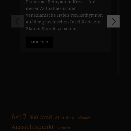
Panorama Rethymnon Kreta – Auf
Pan
dieser Aufnahme ist der
ven
venezianische Hafen von Rethymnon
Ret
auf der griechischen Insel Kreta zur
ein
Blauen Stunde zu sehen.
Res
unb
ZUM BILD
Auf
Stu
Z
6×17
360 Grad
Abendrot
Altstadt
Aussichtspunkt
Besucher