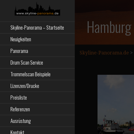
Zum
Inhalt
springen
Starseite
SKYLINE-
Hamburg 
Skyline-Panorama – Startseite
PANORAMA.DE
Neuigkeiten
Panorama
Skyline-Panorama.de
>
Drum Scan Service
Trommelscan Beispiele
Lizenzen/Drucke
Preisliste
Referenzen
Ausrüstung
Kontakt