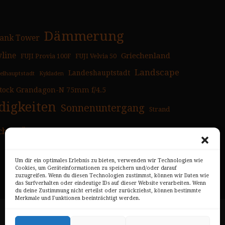
Dämmerung
ank Tower
yline
Griechenland
FUJI Provia 100F
FUJI Velvia 50
Landscape
Landeshauptstadt
selhauptstadt
Kykladen
tock Grandagon-N 75mm f/4.5
igkeiten
Sonnenuntergang
Strand
chen
Überblick
Um dir ein optimales Erlebnis zu bieten, verwenden wir Technologien wie
Cookies, um Geräteinformationen zu speichern und/oder darauf
zuzugreifen. Wenn du diesen Technologien zustimmst, können wir Daten wie
das Surfverhalten oder eindeutige IDs auf dieser Website verarbeiten. Wenn
du deine Zustimmung nicht erteilst oder zurückziehst, können bestimmte
Merkmale und Funktionen beeinträchtigt werden.
Impressum