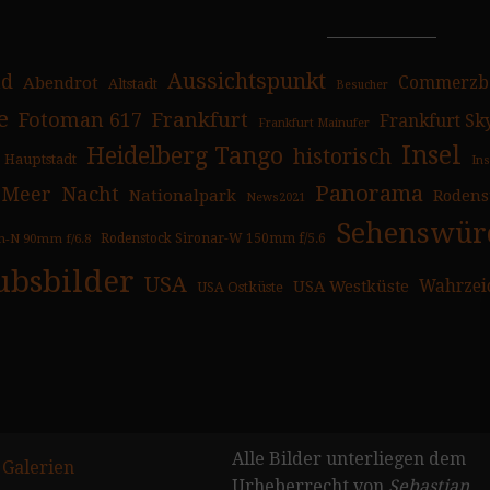
Aussichtspunkt
ad
Abendrot
Commerzb
Altstadt
Besucher
e
Fotoman 617
Frankfurt
Frankfurt Sk
Frankfurt Mainufer
Insel
Heidelberg Tango
historisch
Hauptstadt
In
Panorama
Nacht
Meer
Nationalpark
Rodens
News2021
Sehenswürd
n-N 90mm f/6.8
Rodenstock Sironar-W 150mm f/5.6
ubsbilder
USA
USA Westküste
Wahrzei
USA Ostküste
Alle Bilder unterliegen dem
 Galerien
Urheberrecht von
Sebastian