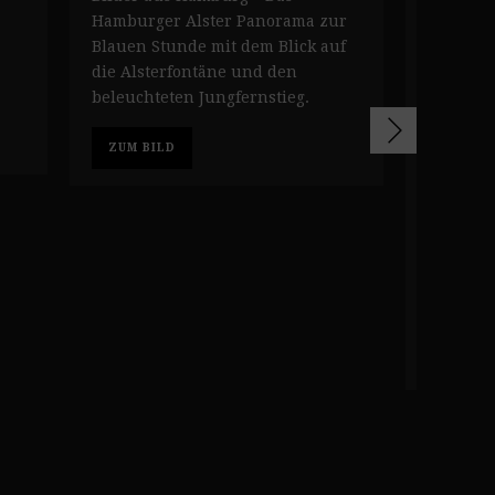
Hamburger Alster Panorama zur
auf die 
Blauen Stunde mit dem Blick auf
bekannte
die Alsterfontäne und den
Jahresz
beleuchteten Jungfernstieg.
Telemich
Rechts 
sich ger
ZUM BILD
Dampfsch
Weg zu e
diese St
geht übe
Lombard
Außenal
ZUM BI