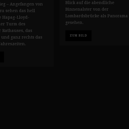
Blick auf die abendliche
ieg – Angefangen von
Binnenalster von der
 zu sehen das hell
Lombardsbrücke als Panorama
e Hapag-Lloyd-
gesehen.
der Turm des
 Rathauses, das
ZUM BILD
 und ganz rechts das
Jahreszeiten.