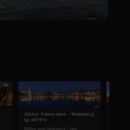
Hambur
(p_0079
Alster Panorama – Hamburg
(p_00797)
Bilder 
Bilder aus Hamburg – Das
Alsterpa