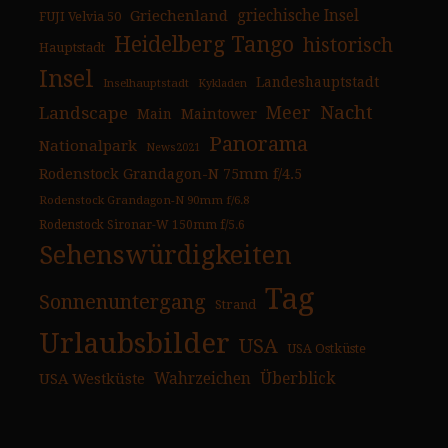
Griechenland
griechische Insel
FUJI Velvia 50
Heidelberg Tango
historisch
Hauptstadt
Insel
Landeshauptstadt
Inselhauptstadt
Kykladen
Nacht
Landscape
Meer
Main
Maintower
Panorama
Nationalpark
News2021
Rodenstock Grandagon-N 75mm f/4.5
Rodenstock Grandagon-N 90mm f/6.8
Rodenstock Sironar-W 150mm f/5.6
Sehenswürdigkeiten
Tag
Sonnenuntergang
Strand
Urlaubsbilder
USA
USA Ostküste
USA Westküste
Wahrzeichen
Überblick