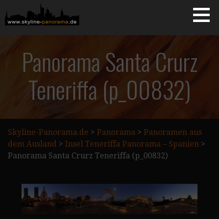
Zum
Inhalt
springen
Starseite
SKYLINE-PANORAMA.DE
Panorama Santa Crurz
Teneriffa (p_00832)
Skyline-Panorama.de
>
Panorama
>
Panoramen aus
dem Ausland
>
Insel Teneriffa Panorama – Spanien
>
Panorama Santa Crurz Teneriffa (p_00832)