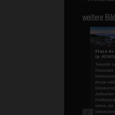
weitere Bil
Playa de
(p_01302)
Tenerife L
Panorama z
Küstenland
Benijo wä
Dämmerung
Aufnahme i
Felsformat
sehen, sie
bekanntes