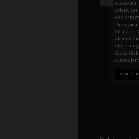
Nordosten 
Felsen des
den Vorde
Panorama z
Struktur. 
abendlich
eine ruhi
die natürl
Küstenland
ZUM BILD