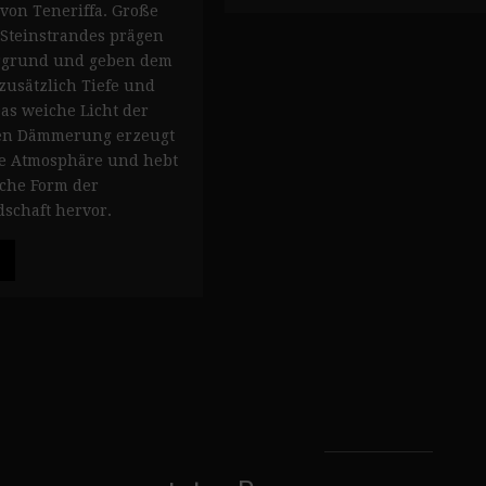
von Teneriffa. Große
 Steinstrandes prägen
rgrund und geben dem
usätzlich Tiefe und
Das weiche Licht der
en Dämmerung erzeugt
ge Atmosphäre und hebt
iche Form der
schaft hervor.