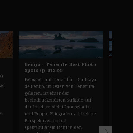
Benijo - Tenerife Best Photo
Fotosp
Spots (p_01258)
auf Ten
5)
Fotospots auf Teneriffa - Der Playa
Fotoloca
sel
de Benijo, im Osten von Teneriffa
Playa de
gelegen, ist einer der
Fotograf
beeindruckendsten Strände auf
Fotospot
der Insel, er bietet Landschafts-
Teneriff
g.
und People-Fotografen zahlreiche
Ort im A
Perspektiven mit oft
bei Land
spektakulärem Licht in den
auch wir