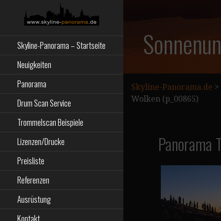
Zum
Inhalt
springen
Starseite
SKYLINE-
Sonnenun
Skyline-Panorama – Startseite
PANORAMA.DE
Neuigkeiten
Panorama
Skyline-Panorama.de
>
Wolken (p_00865)
Drum Scan Service
Trommelscan Beispiele
Panorama Te
Lizenzen/Drucke
Preisliste
Referenzen
Ausrüstung
Kontakt