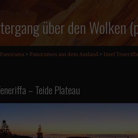
tergang über den Wolken 
Panorama
>
Panoramen aus dem Ausland
>
Insel Tenerif
neriffa – Teide Plateau