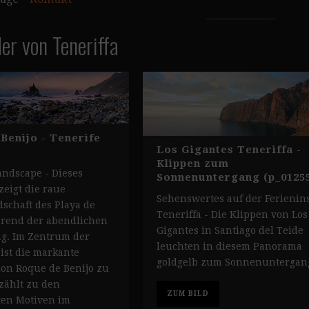
der von Teneriffa
 Benijo - Tenerife
Los Gigantes Teneriffa -
Klippen zum
andscape - Dieses
Sonnenuntergang (p_0125
eigt die raue
Sehenswertes auf der Ferienin
schaft des Playa de
Teneriffa - Die Klippen von Los
hrend der abendlichen
Gigantes in Santiago del Teide
. Im Zentrum der
leuchten in diesem Panorama
st die markante
goldgelb zum Sonnenuntergan
ion Roque de Benijo zu
 zählt zu den
ZUM BILD
ten Motiven im