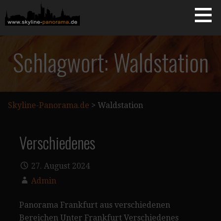
Zum
Inhalt
springen
Starseite
SKYLINE-PANORAMA.DE
Schlagwort: Waldstation
Skyline-Panorama.de
>
Waldstation
Verschiedenes
27. August 2024
Admin
Panorama Frankfurt aus verschiedenen
Bereichen Unter Frankfurt Verschiedenes