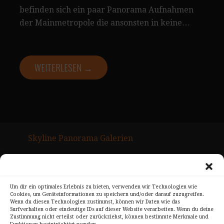
befinden sich ein paar Panorama Aufnahmen
der Mainmetropole die ansonsten in keine…
WEITERLESEN →
Skyline Panorama Galerien
Drum Scan Service
Sitemap Page
Um dir ein optimales Erlebnis zu bieten, verwenden wir Technologien wie
Cookies, um Geräteinformationen zu speichern und/oder darauf zuzugreifen.
Kontakt
Wenn du diesen Technologien zustimmst, können wir Daten wie das
Surfverhalten oder eindeutige IDs auf dieser Website verarbeiten. Wenn du deine
Alle Bilder unterliegen dem Urheberrecht von
Zustimmung nicht erteilst oder zurückziehst, können bestimmte Merkmale und