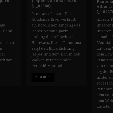
lpark
Jasper National Park
Panora
(p_01280)
Albert
(p_0127
Panorama Jasper - Der
Alberta 
Athabasca River verläuft,
unserer 
 am
am nördlichen Eingang des
unserer 
 Island
Jasper Nationalparks,
kanadisc
entlang des Yellowhead
Mountain
det sich
Highways. Dieses Panorama
mit dem 
on
zeigt den Blick Richtung
dem Bow 
der
Jasper und dem sich in den
Campgrou
ark von
Wolken versteckenden
von Canm
Pyramid Mountain.
lag der B
hinter un
ZUM BILD
sodass ic
Panorama
dem Son
dem Wohn
musste.