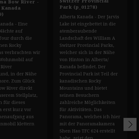
Switzer Provincial
ma Bow River -
Park (p_01278)
a Kanada
9)
Alberta Kanada - Der Jarvis
Kanada - Eine
Lake ist eingebettet in die
Nächte auf
atemberaubende
Tour durch die
Landschaft des William A
hen Rocky
Switzer Provincial Parks,
s verbrachten wir
welcher sich in der Nähe
Wohnmobil auf
von Hinton in Alberta/
River
Kanada befindet. Der
nd, in der Nähe
Provincial Park ist Teil der
ore. Zum Glück
kanadischen Rocky
ow River direkt
Mountains und bietet
serem Stellplatz,
seinen Besuchern
h für dieses
zahlreiche Möglichkeiten
 erst kurz vor
für Aktivitäten. Das
nenaufgang aus
Panorama, welches ich hier
mobil klettern
mit der Panoramakamera
Shen Hao TFC 624 erstellt
habe, zeigt den