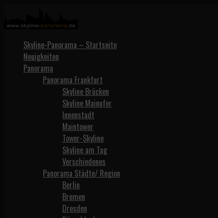
Zum
Inhalt
springen
Skyline-Panorama.de
Starseite
Skyline-Panorama – Startseite
Neuigkeiten
Panorama
Panorama Frankfurt
Skyline Brücken
Skyline Mainufer
Innenstadt
Maintower
Tower-Skyline
Skyline am Tag
Verschiedenes
Panorama Städte/ Region
Berlin
Bremen
Dresden