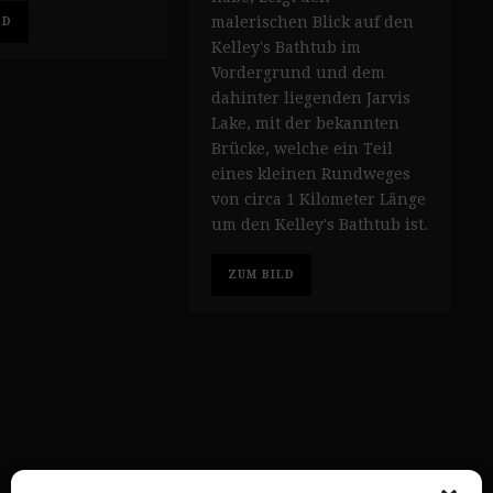
malerischen Blick auf den
LD
Kelley's Bathtub im
Vordergrund und dem
dahinter liegenden Jarvis
Lake, mit der bekannten
Brücke, welche ein Teil
eines kleinen Rundweges
von circa 1 Kilometer Länge
um den Kelley's Bathtub ist.
ZUM BILD