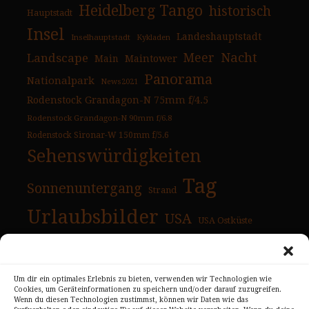
Heidelberg Tango
historisch
Hauptstadt
Insel
Landeshauptstadt
Inselhauptstadt
Kykladen
Nacht
Landscape
Meer
Main
Maintower
Panorama
Nationalpark
News2021
Rodenstock Grandagon-N 75mm f/4.5
Rodenstock Grandagon-N 90mm f/6.8
Rodenstock Sironar-W 150mm f/5.6
Sehenswürdigkeiten
Tag
Sonnenuntergang
Strand
Urlaubsbilder
USA
USA Ostküste
USA Westküste
Wahrzeichen
Überblick
Um dir ein optimales Erlebnis zu bieten, verwenden wir Technologien wie
Cookies, um Geräteinformationen zu speichern und/oder darauf zuzugreifen.
Wenn du diesen Technologien zustimmst, können wir Daten wie das