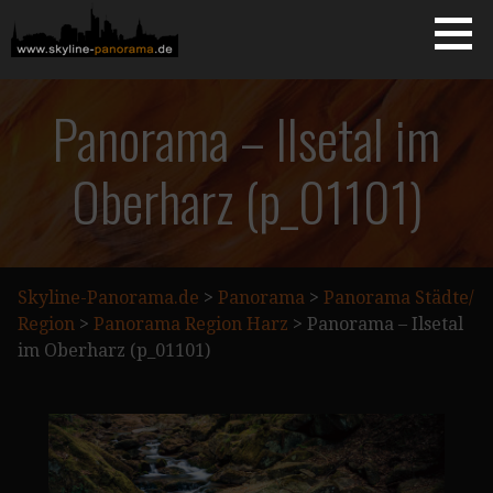
Zum
Inhalt
springen
Starseite
SKYLINE-PANORAMA.DE
Panorama – Ilsetal im
Oberharz (p_01101)
Skyline-Panorama.de
>
Panorama
>
Panorama Städte/
Region
>
Panorama Region Harz
>
Panorama – Ilsetal
im Oberharz (p_01101)