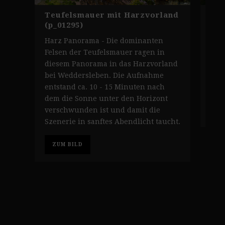
Teufelsmauer mit Harzvorland
Pa
(p_01295)
Son
Harz Panorama - Die dominanten
Har
Felsen der Teufelsmauer ragen in
Lic
diesem Panorama in das Harzvorland
get
bei Weddersleben. Die Aufnahme
Wed
entstand ca. 10 - 15 Minuten nach
Hüg
dem die Sonne unter den Horizont
verschwunden ist und damit die
Z
Szenerie in sanftes Abendlicht taucht.
ZUM BILD