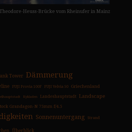
r Theodore-Heuss-Brücke vom Rheinufer in Mainz
Dämmerung
ank Tower
yline
Griechenland
FUJI Provia 100F
FUJI Velvia 50
Landscape
Landeshauptstadt
selhauptstadt
Kykladen
tock Grandagon-N 75mm f/4.5
igkeiten
Sonnenuntergang
Strand
chen
Überblick