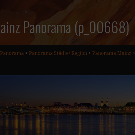
Mainz Panorama (p_00668)
Panorama
>
Panorama Städte/ Region
>
Panorama Mainz