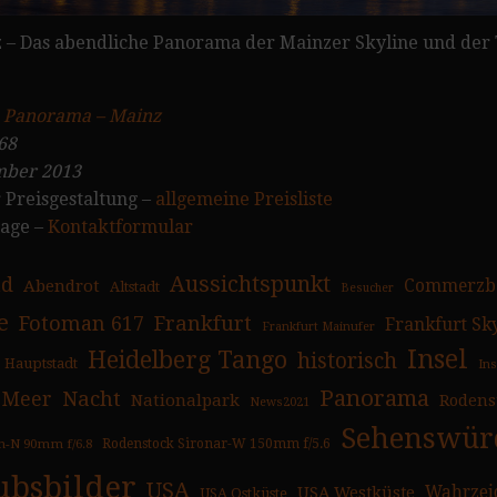
z – Das abendliche Panorama der Mainzer Skyline und de
:
Panorama – Mainz
68
ber 2013
 Preisgestaltung –
allgemeine Preisliste
rage –
Kontaktformular
Aussichtspunkt
ad
Abendrot
Commerzb
Altstadt
Besucher
e
Fotoman 617
Frankfurt
Frankfurt Sk
Frankfurt Mainufer
Insel
Heidelberg Tango
historisch
Hauptstadt
In
Panorama
Nacht
Meer
Nationalpark
Rodens
News2021
Sehenswürd
n-N 90mm f/6.8
Rodenstock Sironar-W 150mm f/5.6
ubsbilder
USA
USA Westküste
Wahrzei
USA Ostküste