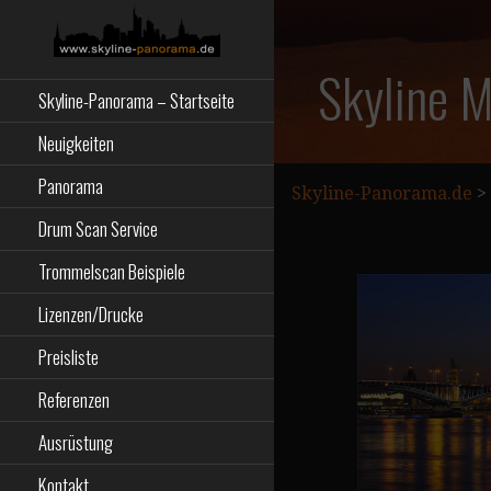
Zum
Inhalt
springen
Starseite
SKYLINE-
Skyline 
Skyline-Panorama – Startseite
PANORAMA.DE
Neuigkeiten
Panorama
Skyline-Panorama.de
>
Drum Scan Service
Trommelscan Beispiele
Lizenzen/Drucke
Preisliste
Referenzen
Ausrüstung
Kontakt