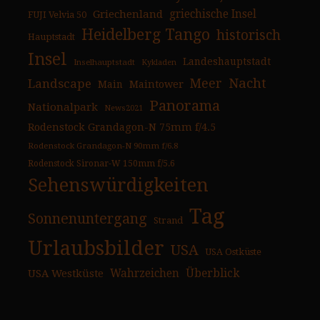
Griechenland
griechische Insel
FUJI Velvia 50
Heidelberg Tango
historisch
Hauptstadt
Insel
Landeshauptstadt
Inselhauptstadt
Kykladen
Nacht
Landscape
Meer
Main
Maintower
Panorama
Nationalpark
News2021
Rodenstock Grandagon-N 75mm f/4.5
Rodenstock Grandagon-N 90mm f/6.8
Rodenstock Sironar-W 150mm f/5.6
Sehenswürdigkeiten
Tag
Sonnenuntergang
Strand
Urlaubsbilder
USA
USA Ostküste
USA Westküste
Wahrzeichen
Überblick