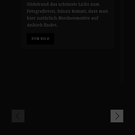
Südstrand das schönste Licht zum
ein
Fotografieren, hinzu kommt, dass man
Nam
hier natürlich Nordseemotive auf
Ostf
Anhieb findet.
Leu
jedo
Halb
ZUM BILD
Kil
Url
entf
Z