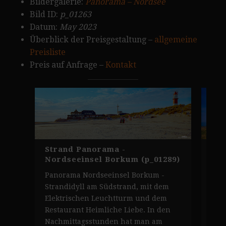
Bildergalerie:
Panorama – Nordsee
Bild ID:
p_01263
Datum:
May 2023
Überblick der Preisgestaltung –
allgemeine
Preisliste
Preis auf Anfrage –
Kontakt
Strand Panorama -
Leu
Nordseeinsel Borkum (p_01289)
Nor
Panorama Nordseeinsel Borkum -
Leu
Strandidyll am Südstrand, mit dem
Der
Elektrischen Leuchtturm und dem
Zen
Restaurant Heimliche Liebe. In den
ein
Nachmittagsstunden hat man am
der