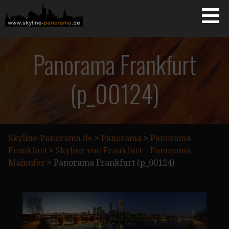
Zum
Inhalt
springen
Starseite
SKYLINE-PANORAMA.DE
Panorama Frankfurt
(p_00124)
Skyline-Panorama.de
>
Panorama
>
Panorama
Frankfurt
>
Skyline von Frankfurt – Panorama
Mainufer
>
Panorama Frankfurt (p_00124)