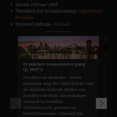
Datum:
Februar 2008
Überblick der Preisgestaltung –
allgemeine
Preisliste
Preis auf Anfrage –
Kontakt
Frankfurt Sonnenuntergang
Sky
(p_00471)
Bil
Frankfurt am Mainufer – Dieses
Abe
Panorama zeigt die Flößerbrücke und
Fra
die dahinter liegende Skyline von
Son
Frankfurt am Main. Die Aufnahme
ent
entstand in Frankfurt
zei
Sachsenhausen, genauer am
aus
Deutschherrnufer, während des
Hot