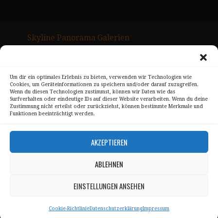
Skyline Panorama Galerien
Drum Scan Service
Sitemap Page
Um dir ein optimales Erlebnis zu bieten, verwenden wir Technologien wie
Cookies, um Geräteinformationen zu speichern und/oder darauf zuzugreifen.
Wenn du diesen Technologien zustimmst, können wir Daten wie das
Kontakt
Surfverhalten oder eindeutige IDs auf dieser Website verarbeiten. Wenn du deine
Zustimmung nicht erteilst oder zurückziehst, können bestimmte Merkmale und
Alle Bilder unterliegen dem Urheberrecht von
Funktionen beeinträchtigt werden.
Sebastian Trandafir
.
AKZEPTIEREN
All pictures © 2008 – 2026 by
Sebastian Trandafir
ABLEHNEN
Impressum
EINSTELLUNGEN ANSEHEN
Datenschutz
Cookie-Richtlinie
Datenschutzerklärung
Impressum
AGB