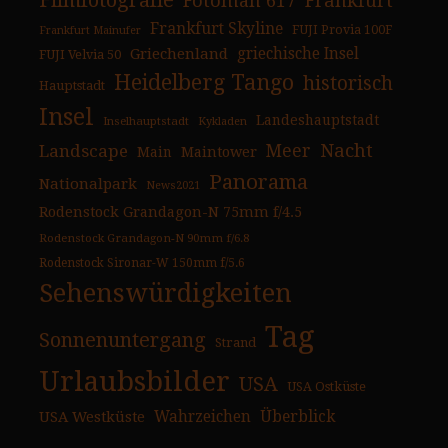
Filmfotografie
Fotoman 617
Frankfurt
Frankfurt Skyline
FUJI Provia 100F
Frankfurt Mainufer
Griechenland
griechische Insel
FUJI Velvia 50
Heidelberg Tango
historisch
Hauptstadt
Insel
Landeshauptstadt
Inselhauptstadt
Kykladen
Nacht
Landscape
Meer
Main
Maintower
Panorama
Nationalpark
News2021
Rodenstock Grandagon-N 75mm f/4.5
Rodenstock Grandagon-N 90mm f/6.8
Rodenstock Sironar-W 150mm f/5.6
Sehenswürdigkeiten
Tag
Sonnenuntergang
Strand
Urlaubsbilder
USA
USA Ostküste
USA Westküste
Wahrzeichen
Überblick