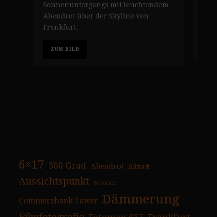
Sonnenuntergangs mit leuchtendem
Flö
Abendrot über der Skyline von
bel
Frankfurt.
Z
ZUM BILD
6×17
360 Grad
Abendrot
Altstadt
Aussichtspunkt
Besucher
Dämmerung
Commerzbank Tower