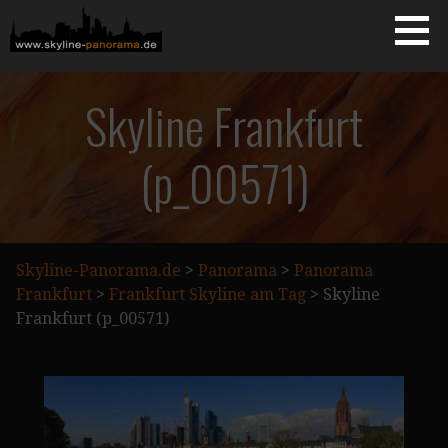
Zum
Inhalt
springen
Starseite
SKYLINE-PANORAMA.DE
Skyline Frankfurt
(p_00571)
Skyline-Panorama.de
>
Panorama
>
Panorama
Frankfurt
>
Frankfurt Skyline am Tag
>
Skyline
Frankfurt (p_00571)