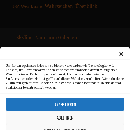
USA Westküste
Wahrzeichen
Überblick
Skyline Panorama Galerien
Drum Scan Service
Sitemap Page
Um dir ein optimales Erlebnis zu bieten, verwenden wir Technologien wie
Cookies, um Geräteinformationen zu speichern und/oder darauf zuzugreifen.
Kontakt
Wenn du diesen Technologien zustimmst, können wir Daten wie das
Surfverhalten oder eindeutige IDs auf dieser Website verarbeiten. Wenn du deine
Alle Bilder unterliegen dem Urheberrecht von
Zustimmung nicht erteilst oder zurückziehst, können bestimmte Merkmale und
Funktionen beeinträchtigt werden.
Sebastian Trandafir
.
All pictures © 2008 – 2026 by
Sebastian Trandafir
AKZEPTIEREN
ABLEHNEN
Impressum
Datenschutz