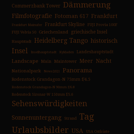
Dämmerung
Commerzbank Tower
Filmfotografie
Fotoman 617
Frankfurt
Frankfurt Skyline
FUJI Provia 100F
Frankfurt Mainufer
Griechenland
griechische Insel
FUJI Velvia 50
Heidelberg Tango
historisch
Hauptstadt
Insel
Landeshauptstadt
Inselhauptstadt
Kykladen
Nacht
Landscape
Meer
Main
Maintower
Panorama
Nationalpark
News2021
Rodenstock Grandagon-N 75mm f/4.5
Rodenstock Grandagon-N 90mm f/6.8
Rodenstock Sironar-W 150mm f/5.6
Sehenswürdigkeiten
Tag
Sonnenuntergang
Strand
Urlaubsbilder
USA
USA Ostküste