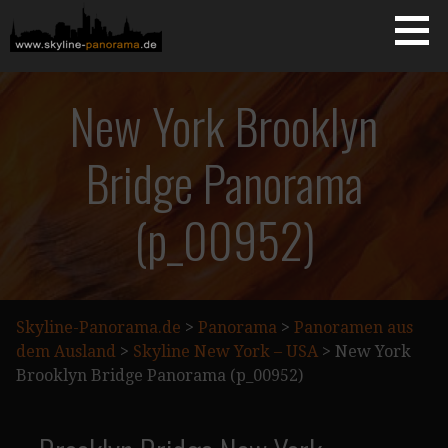
Zum
Inhalt
springen
Starseite
SKYLINE-PANORAMA.DE
New York Brooklyn
Bridge Panorama
(p_00952)
Skyline-Panorama.de
>
Panorama
>
Panoramen aus
dem Ausland
>
Skyline New York – USA
>
New York
Brooklyn Bridge Panorama (p_00952)