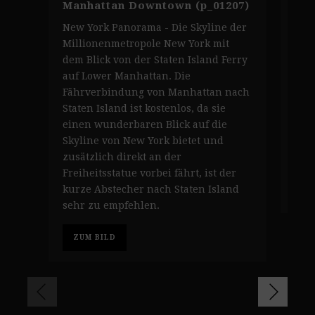
Manhattan Downtown (p_01207)
(p_
New York Panorama - Die Skyline der
New
Millionenmetropole New York mit
Pan
dem Blick von der Staten Island Ferry
Man
auf Lower Manhattan. Die
Süd
Fährverbindung von Manhattan nach
übe
Staten Island ist kostenlos, da sie
Cen
einen wunderbaren Blick auf die
nac
Skyline von New York bietet und
Bro
zusätzlich direkt an der
Port
Freiheitsstatue vorbei fährt, ist der
kurze Abstecher nach Staten Island
Z
sehr zu empfehlen.
ZUM BILD