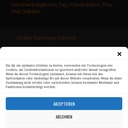
Sehenswürdigkeiten
, 
Tag
, 
Urlaubsbilder
, 
USA
, 
USA Ostküste
Skyline Panorama Galerien
Drum Scan Service
Sitemap Page
Um dir ein optimales Erlebnis zu bieten, verwenden wir Technologien wie
Cookies, um Geräteinformationen zu speichern und/oder darauf zuzugreifen.
Kontakt
Wenn du diesen Technologien zustimmst, können wir Daten wie das
Surfverhalten oder eindeutige IDs auf dieser Website verarbeiten. Wenn du deine
Alle Bilder unterliegen dem Urheberrecht von
Zustimmung nicht erteilst oder zurückziehst, können bestimmte Merkmale und
Funktionen beeinträchtigt werden.
Sebastian Trandafir
.
All pictures © 2008 – 2026 by
Sebastian Trandafir
AKZEPTIEREN
ABLEHNEN
Impressum