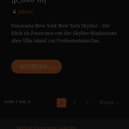
Admin
Panorama New York New York Skyline – Der
Blick als Panorama von der Skyline Manhattans
über Ellis Island zur Freiheitsstatue.Das…
WEITERLESEN →
Seite
Seite 1 von 3
1
2
3
Weiter →
Navigation
Skyline Panorama Galerien