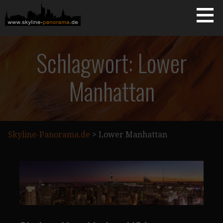
Zum
Inhalt
springen
Starseite
SKYLINE-PANORAMA.DE
Schlagwort: Lower
Manhattan
Skyline-Panorama.de
>
Lower Manhattan