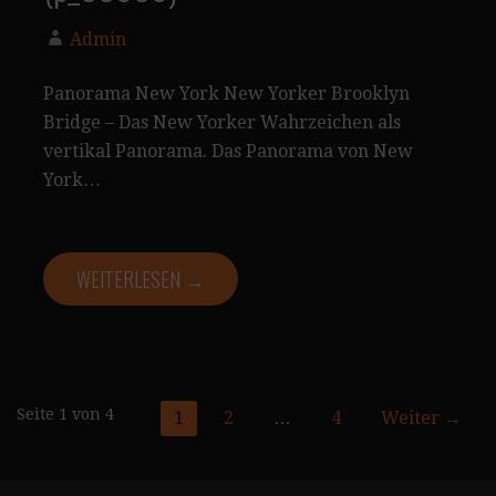
Admin
Panorama New York New Yorker Brooklyn
Bridge – Das New Yorker Wahrzeichen als
vertikal Panorama. Das Panorama von New
York…
WEITERLESEN →
Seite
Seite 1 von 4
1
2
…
4
Weiter →
Navigation