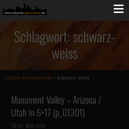
Zum
Inhalt
springen
Starseite
SKYLINE-PANORAMA.DE
Schlagwort: schwarz-
weiss
Skyline-Panorama.de
>
schwarz-weiss
Monument Valley – Arizona /
Utah in 6×17 (p_01301)
27. Mai 2026