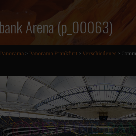
ank Arena (p_00063)
Panorama
>
Panorama Frankfurt
>
Verschiedenes
>
Comme