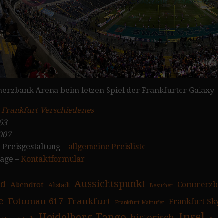
zbank Arena beim letzen Spiel der Frankfurter Galaxy
:
Frankfurt Verschiedenes
63
007
 Preisgestaltung –
allgemeine Preisliste
rage –
Kontaktformular
Aussichtspunkt
ad
Abendrot
Commerzb
Altstadt
Besucher
e
Fotoman 617
Frankfurt
Frankfurt Sk
Frankfurt Mainufer
Insel
Heidelberg Tango
historisch