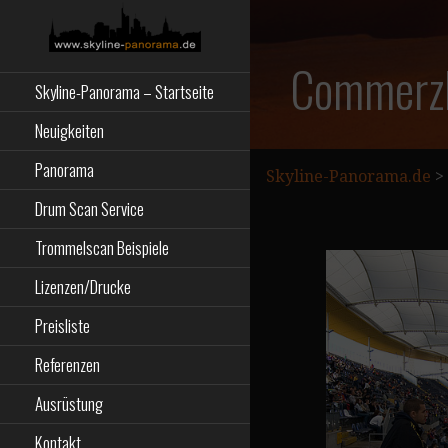
Zum
Inhalt
springen
Starseite
SKYLINE-
Commerzb
Skyline-Panorama – Startseite
PANORAMA.DE
Neuigkeiten
Panorama
Skyline-Panorama.de
>
Drum Scan Service
Trommelscan Beispiele
Lizenzen/Drucke
Preisliste
Referenzen
Ausrüstung
Kontakt