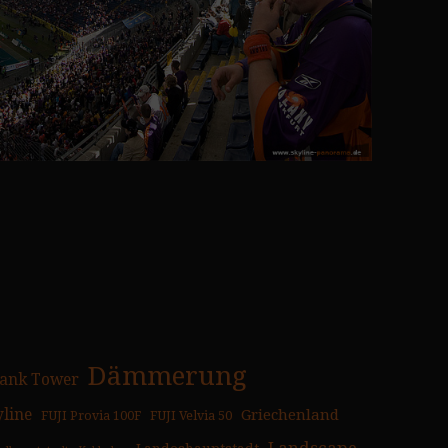
Dämmerung
ank Tower
yline
Griechenland
FUJI Provia 100F
FUJI Velvia 50