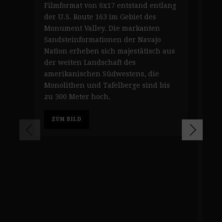
der
Filmformat von 6x17 entstand entlang
Pip
der U.S. Route 163 im Gebiet des
Süd
Monument Valley. Die markanten
Gru
Sandsteinformationen der Navajo
Sag
Nation erheben sich majestätisch aus
Lan
der weiten Landschaft des
leu
amerikanischen Südwestens, die
der
Monolithen und Tafelberge sind bis
den
zu 300 Meter hoch.
Ted
erk
ZUM BILD
Umg
antr
Nat
ein
Son
groß
Z