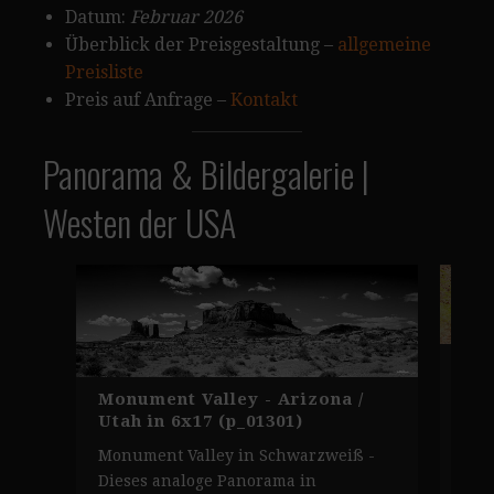
Datum:
Februar 2026
Überblick der Preisgestaltung –
allgemeine
Preisliste
Preis auf Anfrage –
Kontakt
Panorama & Bildergalerie |
Westen der USA
Sag
Cac
Monument Valley - Arizona /
Ari
Utah in 6x17 (p_01301)
Die
Monument Valley in Schwarzweiß -
Fil
Dieses analoge Panorama in