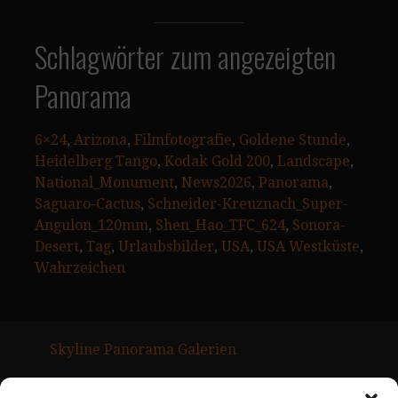
Schlagwörter zum angezeigten
Panorama
6×24
, 
Arizona
, 
Filmfotografie
, 
Goldene Stunde
, 
Heidelberg Tango
, 
Kodak Gold 200
, 
Landscape
, 
National_Monument
, 
News2026
, 
Panorama
, 
Saguaro-Cactus
, 
Schneider-Kreuznach_Super-
Angulon_120mm
, 
Shen_Hao_TFC_624
, 
Sonora-
Desert
, 
Tag
, 
Urlaubsbilder
, 
USA
, 
USA Westküste
, 
Wahrzeichen
Skyline Panorama Galerien
Drum Scan Service