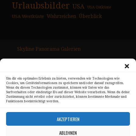
Urlaubsbilder
USA
USA Ostküste
USA Westküste
Wahrzeichen
Überblick
Skyline Panorama Galerien
Drum Scan Service
Sitemap Page
Um dir ein optimales Erlebnis zu bieten, verwenden wir Technologien wie
Cookies, um Geräteinformationen zu speichern und/oder darauf zuzugreifen.
Kontakt
Wenn du diesen Technologien zustimmst, können wir Daten wie das
Surfverhalten oder eindeutige IDs auf dieser Website verarbeiten. Wenn du deine
Alle Bilder unterliegen dem Urheberrecht von
Zustimmung nicht erteilst oder zurückziehst, können bestimmte Merkmale und
Funktionen beeinträchtigt werden.
Sebastian Trandafir
.
All pictures © 2008 – 2026 by
Sebastian Trandafir
AKZEPTIEREN
ABLEHNEN
Impressum