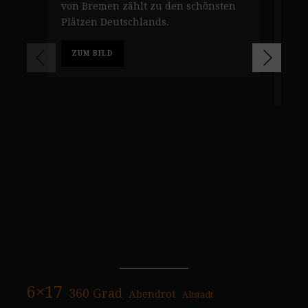
Seh
von Bremen zählt zu den schönsten
Die
Plätzen Deutschlands.
Ans
von
ZUM BILD
Z
6×17
360 Grad
Abendrot
Altstadt