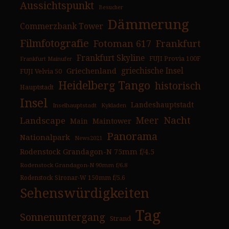
Aussichtspunkt
Besucher
Dämmerung
Commerzbank Tower
Filmfotografie
Fotoman 617
Frankfurt
Frankfurt Skyline
FUJI Provia 100F
Frankfurt Mainufer
Griechenland
griechische Insel
FUJI Velvia 50
Heidelberg Tango
historisch
Hauptstadt
Insel
Landeshauptstadt
Inselhauptstadt
Kykladen
Nacht
Landscape
Meer
Main
Maintower
Panorama
Nationalpark
News2021
Rodenstock Grandagon-N 75mm f/4.5
Rodenstock Grandagon-N 90mm f/6.8
Rodenstock Sironar-W 150mm f/5.6
Sehenswürdigkeiten
Tag
Sonnenuntergang
Strand