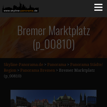
Zum
Inhalt
springen
Starseite
SKYLINE-PANORAMA.DE
Bremer Marktplatz
(p_00810)
Skyline-Panorama.de
>
Panorama
>
Panorama Städte/
Region
>
Panorama Bremen
>
Bremer Marktplatz
(p_00810)