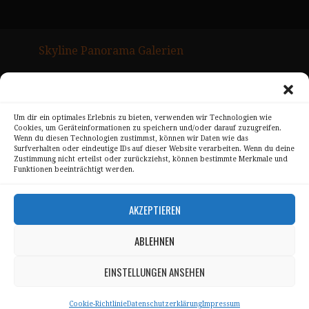
Skyline Panorama Galerien
Drum Scan Service
Sitemap Page
Um dir ein optimales Erlebnis zu bieten, verwenden wir Technologien wie
Cookies, um Geräteinformationen zu speichern und/oder darauf zuzugreifen.
Kontakt
Wenn du diesen Technologien zustimmst, können wir Daten wie das
Surfverhalten oder eindeutige IDs auf dieser Website verarbeiten. Wenn du deine
Alle Bilder unterliegen dem Urheberrecht von
Zustimmung nicht erteilst oder zurückziehst, können bestimmte Merkmale und
Funktionen beeinträchtigt werden.
Sebastian Trandafir
.
All pictures © 2008 – 2026 by
Sebastian Trandafir
AKZEPTIEREN
ABLEHNEN
Impressum
Datenschutz
EINSTELLUNGEN ANSEHEN
AGB
Cookie-Richtlinie
Datenschutzerklärung
Impressum