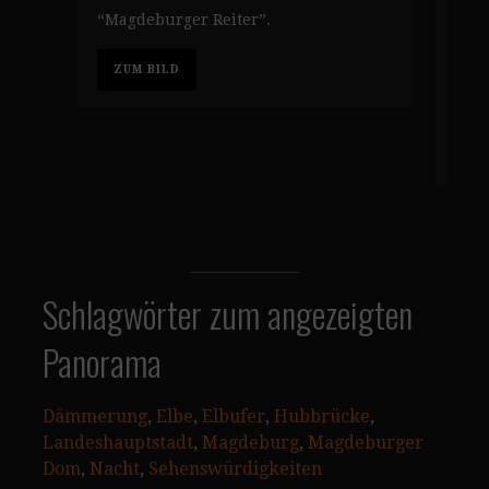
“Magdeburger Reiter”.
war
Vak
ZUM BILD
sei
Hal
Z
Schlagwörter zum angezeigten
Panorama
Dämmerung
, 
Elbe
, 
Elbufer
, 
Hubbrücke
, 
Landeshauptstadt
, 
Magdeburg
, 
Magdeburger
Dom
, 
Nacht
, 
Sehenswürdigkeiten