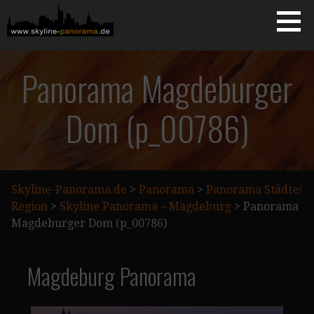
Zum
Inhalt
springen
Starseite
SKYLINE-PANORAMA.DE
Panorama Magdeburger
Dom (p_00786)
Skyline-Panorama.de
>
Panorama
>
Panorama Städte/
Region
>
Skyline Panorama – Magdeburg
>
Panorama
Magdeburger Dom (p_00786)
Magdeburg Panorama