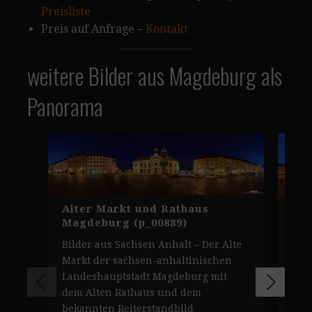
Preisliste
Preis auf Anfrage –
Kontakt
weitere Bilder aus Magdeburg als
Panorama
Alter Markt und Rathaus
Ott
Magdeburg (p_00889)
Mag
Bilder aus Sachsen Anhalt – Der Alte
Pan
Markt der sachsen-anhaltinischen
Den
Landeshauptstadt Magdeburg mit
Mag
dem Alten Rathaus und dem
Alt
bekannten Reiterstandbild
geb