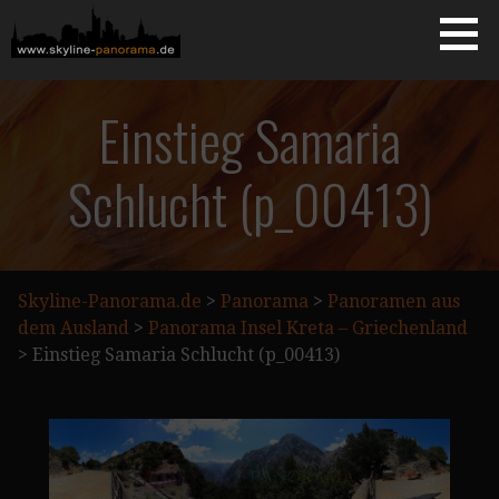
Zum
Inhalt
springen
Starseite
SKYLINE-PANORAMA.DE
Einstieg Samaria
Schlucht (p_00413)
Skyline-Panorama.de
>
Panorama
>
Panoramen aus
dem Ausland
>
Panorama Insel Kreta – Griechenland
>
Einstieg Samaria Schlucht (p_00413)