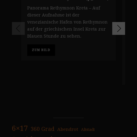
(p_
Panorama Rethymnon Kreta – Auf
Pan
dieser Aufnahme ist der
ven
venezianische Hafen von Rethymnon
Ret
auf der griechischen Insel Kreta zur
ein
Blauen Stunde zu sehen.
Res
unb
ZUM BILD
Auf
Stu
Z
6×17
360 Grad
Abendrot
Altstadt