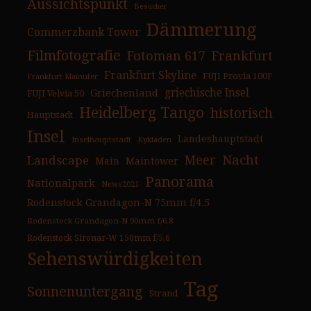
Aussichtspunkt
Besucher
Dämmerung
Commerzbank Tower
Filmfotografie
Fotoman 617
Frankfurt
Frankfurt Skyline
FUJI Provia 100F
Frankfurt Mainufer
Griechenland
griechische Insel
FUJI Velvia 50
Heidelberg Tango
historisch
Hauptstadt
Insel
Landeshauptstadt
Inselhauptstadt
Kykladen
Nacht
Landscape
Meer
Main
Maintower
Panorama
Nationalpark
News2021
Rodenstock Grandagon-N 75mm f/4.5
Rodenstock Grandagon-N 90mm f/6.8
Rodenstock Sironar-W 150mm f/5.6
Sehenswürdigkeiten
Tag
Sonnenuntergang
Strand