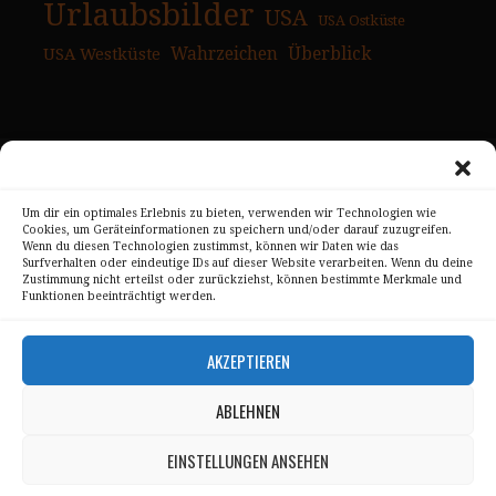
Urlaubsbilder
USA
USA Ostküste
USA Westküste
Wahrzeichen
Überblick
Skyline Panorama Galerien
Um dir ein optimales Erlebnis zu bieten, verwenden wir Technologien wie
Drum Scan Service
Cookies, um Geräteinformationen zu speichern und/oder darauf zuzugreifen.
Wenn du diesen Technologien zustimmst, können wir Daten wie das
Sitemap Page
Surfverhalten oder eindeutige IDs auf dieser Website verarbeiten. Wenn du deine
Zustimmung nicht erteilst oder zurückziehst, können bestimmte Merkmale und
Funktionen beeinträchtigt werden.
Kontakt
Alle Bilder unterliegen dem Urheberrecht von
AKZEPTIEREN
Sebastian Trandafir
.
ABLEHNEN
All pictures © 2008 – 2026 by
Sebastian Trandafir
EINSTELLUNGEN ANSEHEN
Impressum