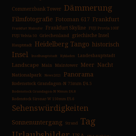
Dämmerung
Commerzbank Tower
Filmfotografie
Fotoman 617
Frankfurt
Frankfurt Skyline
FUJI Provia 100F
Frankfurt Mainufer
Griechenland
griechische Insel
FUJI Velvia 50
Heidelberg Tango
historisch
Hauptstadt
Insel
Landeshauptstadt
Inselhauptstadt
Kykladen
Nacht
Landscape
Meer
Main
Maintower
Panorama
Nationalpark
News2021
Rodenstock Grandagon-N 75mm f/4.5
Rodenstock Grandagon-N 90mm f/6.8
Rodenstock Sironar-W 150mm f/5.6
Sehenswürdigkeiten
Tag
Sonnenuntergang
Strand
Urlaubsbilder
USA