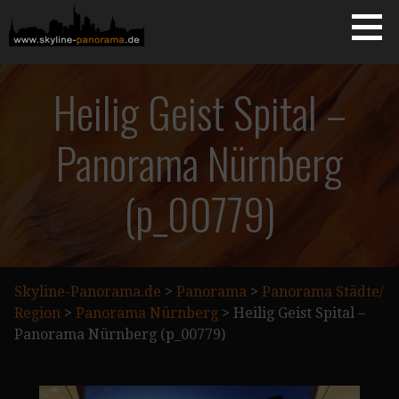
Zum
Inhalt
springen
Starseite
SKYLINE-PANORAMA.DE
Heilig Geist Spital –
Panorama Nürnberg
(p_00779)
Skyline-Panorama.de
>
Panorama
>
Panorama Städte/
Region
>
Panorama Nürnberg
>
Heilig Geist Spital –
Panorama Nürnberg (p_00779)