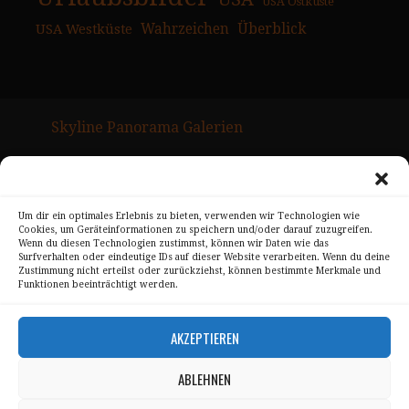
USA Ostküste
USA Westküste
Wahrzeichen
Überblick
Skyline Panorama Galerien
Drum Scan Service
Sitemap Page
Um dir ein optimales Erlebnis zu bieten, verwenden wir Technologien wie
Cookies, um Geräteinformationen zu speichern und/oder darauf zuzugreifen.
Kontakt
Wenn du diesen Technologien zustimmst, können wir Daten wie das
Surfverhalten oder eindeutige IDs auf dieser Website verarbeiten. Wenn du deine
Alle Bilder unterliegen dem Urheberrecht von
Zustimmung nicht erteilst oder zurückziehst, können bestimmte Merkmale und
Funktionen beeinträchtigt werden.
Sebastian Trandafir
.
All pictures © 2008 – 2026 by
Sebastian Trandafir
AKZEPTIEREN
ABLEHNEN
Impressum