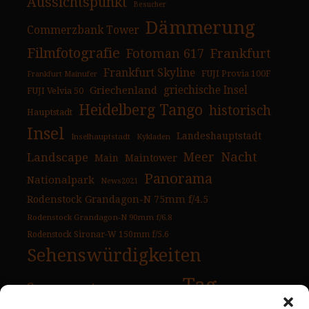
Aussichtspunkt
Besucher
Dämmerung
Commerzbank Tower
Filmfotografie
Fotoman 617
Frankfurt
Frankfurt Skyline
FUJI Provia 100F
Frankfurt Mainufer
Griechenland
griechische Insel
FUJI Velvia 50
Heidelberg Tango
historisch
Hauptstadt
Insel
Landeshauptstadt
Inselhauptstadt
Kykladen
Nacht
Landscape
Meer
Main
Maintower
Panorama
Nationalpark
News2021
Rodenstock Grandagon-N 75mm f/4.5
Rodenstock Grandagon-N 90mm f/6.8
Rodenstock Sironar-W 150mm f/5.6
Sehenswürdigkeiten
Tag
Sonnenuntergang
Strand