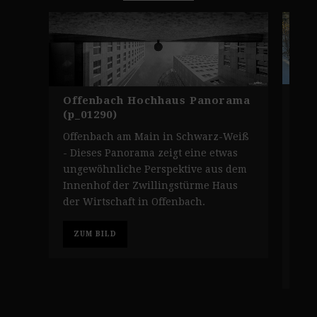
Kli
Offenbach Hochhaus Panorama
(p_
(p_01290)
Klo
Offenbach am Main in Schwarz-Weiß
win
- Dieses Panorama zeigt eine etwas
Tra
ungewöhnliche Perspektive aus dem
Wan
Innenhof der Zwillingstürme Haus
Hun
der Wirtschaft in Offenbach.
die
ein
ZUM BILD
Z