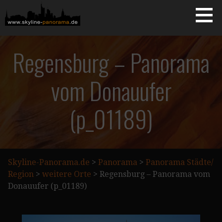
Zum
Inhalt
springen
Starseite
SKYLINE-PANORAMA.DE
Regensburg – Panorama
vom Donauufer
(p_01189)
Skyline-Panorama.de
>
Panorama
>
Panorama Städte/
Region
>
weitere Orte
>
Regensburg – Panorama vom
Donauufer (p_01189)