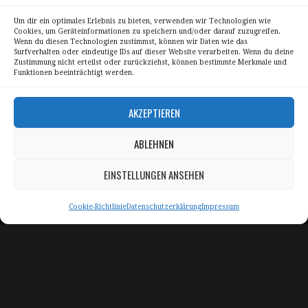
Urlaubsbilder
USA
USA Ostküste
Um dir ein optimales Erlebnis zu bieten, verwenden wir Technologien wie
USA Westküste
Wahrzeichen
Überblick
Cookies, um Geräteinformationen zu speichern und/oder darauf zuzugreifen.
Wenn du diesen Technologien zustimmst, können wir Daten wie das
Surfverhalten oder eindeutige IDs auf dieser Website verarbeiten. Wenn du deine
Zustimmung nicht erteilst oder zurückziehst, können bestimmte Merkmale und
Funktionen beeinträchtigt werden.
Skyline Panorama Galerien
AKZEPTIEREN
Drum Scan Service
ABLEHNEN
Sitemap Page
EINSTELLUNGEN ANSEHEN
Kontakt
Cookie-Richtlinie
Datenschutzerklärung
Impressum
Alle Bilder unterliegen dem Urheberrecht von
Sebastian Trandafir
.
All pictures © 2008 – 2026 by
Sebastian Trandafir
Impressum